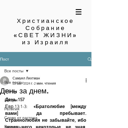
Христианское
Собрание
«СВЕТ ЖИЗНИ»
из Израиля
Пост
Все посты
Самуил Лихтман
Все посты
22 авг. 2024 г.
2 мин. чтения
День за днем.
Статьи
День 157
Лекции
Евр.13:1-3: 
«Братолюбие [между 
Религия
вами] да пребывает. 
Слово от пастора
Страннолюбия не забывайте, ибо 
Рассказы
через него некоторые, не зная, 