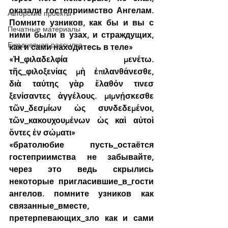
оказали гостеприимство Ангелам. 
Авторские проекты
Помните узников, как бы и вы с 
Печатные материалы
ними были в узах, и страждущих, 
Ежедневная рассылка
как и сами находитесь в теле»
«Ἡ_φιλαδελφία μενέτω. 
τῆς_φιλοξενίας μὴ ἐπιλανθάνεσθε, 
διὰ ταύτης γὰρ ἔλαθόν τινεσ 
ξενίσαντες ἀγγέλους. μιμνῄσκεσθε 
τῶν_δεσμίων ὡς συνδεδεμένοι, 
τῶν_κακουχουμένων ὡς καὶ αὐτοὶ 
ὄντες ἐν σώματι»
«братолюбие пусть_остаётся 
гостеприимства не забывайте, 
через это ведь скрылись 
некоторые пригласившие_в_гости 
ангелов. помните узников как 
связанные_вместе, 
претерпевающих_зло как и сами 