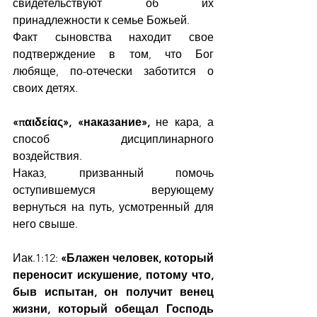
свидетельствуют об их 
принадлежности к семье Божьей.
Факт сыновства находит свое 
подтверждение в том, что Бог 
любяще, по-отечески заботится о 
своих детях.
«παιδείας»,
«наказание»,
 не кара, а 
способ дисциплинарного 
воздействия.
Наказ, призванный помочь 
оступившемуся верующему 
вернуться на путь, усмотренный для 
него свыше.
Иак.1:12: 
«Блажен человек, который 
переносит искушение, потому что, 
быв испытан, он получит венец 
жизни, который обещал Господь 