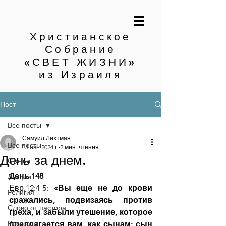
Христианское
Собрание
«СВЕТ ЖИЗНИ»
из Израиля
Пост
Все посты
Самуил Лихтман
Все посты
13 авг. 2024 г.
2 мин. чтения
День за днем.
Статьи
День 148
Лекции
Евр.12:4-5: 
«Вы еще не до крови 
Религия
сражались, подвизаясь против 
Слово от пастора
греха, и забыли утешение, которое 
Рассказы
предлагается вам, как сынам: сын 