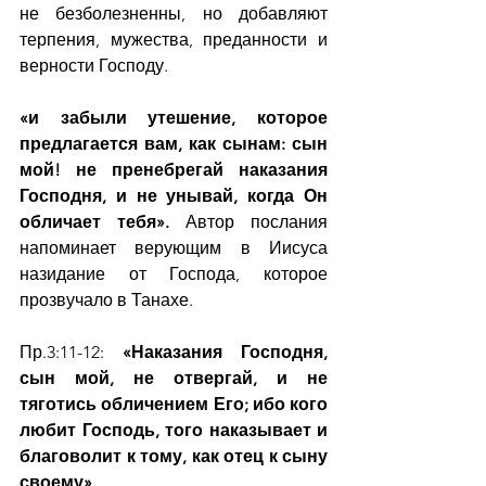
не безболезненны, но добавляют 
терпения, мужества, преданности и 
верности Господу.
«и забыли утешение, которое 
предлагается вам, как сынам: сын 
мой! не пренебрегай наказания 
Господня, и не унывай, когда Он 
обличает тебя».
 Автор послания 
напоминает верующим в Иисуса 
назидание от Господа, которое 
прозвучало в Танахе.
Пр.3:11-12: 
«Наказания Господня, 
сын мой, не отвергай, и не 
тяготись обличением Его; ибо кого 
любит Господь, того наказывает и 
благоволит к тому, как отец к сыну 
своему».