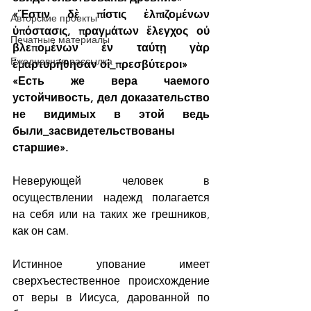
«Ἔστιν δὲ πίστις ἐλπιζομένων 
Авторские проекты
ὑπόστασις, πραγμάτων ἔλεγχος οὐ 
Печатные материалы
βλεπομένων ἐν ταύτῃ γὰρ 
Ежедневная рассылка
ἐμαρτυρήθησαν οἱ_πρεσβύτεροι»
«Есть же вера чаемого 
устойчивость, дел доказательство 
не видимых в этой ведь 
были_засвидетельствованы 
старшие».
Неверующей человек в 
осуществлении надежд полагается 
на себя или на таких же грешников, 
как он сам. 
Истинное упование имеет 
сверхъестественное происхождение 
от веры в Иисуса, дарованной по 