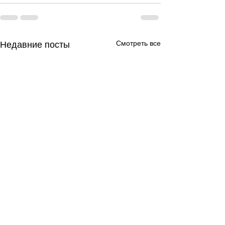
Смотреть все
Недавние посты
День за днем.
День за днем.