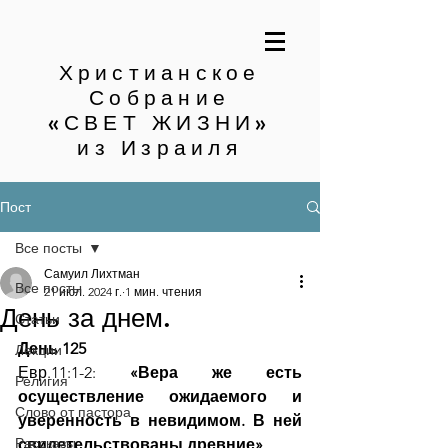
Христианское
Собрание
«СВЕТ ЖИЗНИ»
из Израиля
Пост
Все посты
Самуил Лихтман
Все посты
21 июл. 2024 г.
1 мин. чтения
День за днем.
Статьи
День 125
Лекции
Евр.11:1-2: 
«Вера же есть 
Религия
осуществление ожидаемого и 
Слово от пастора
уверенность в невидимом. В ней 
Рассказы
свидетельствованы древние»