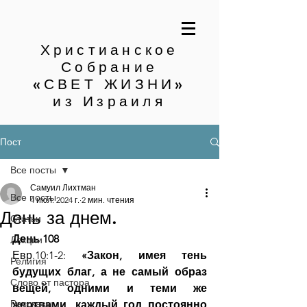
Христианское
Собрание
«СВЕТ ЖИЗНИ»
из Израиля
Пост
Все посты
Самуил Лихтман
Все посты
4 июл. 2024 г.
2 мин. чтения
День за днем.
Статьи
День 108
Лекции
Евр.10:1-2: 
«Закон, имея тень 
Религия
будущих благ, а не самый образ 
Слово от пастора
вещей, одними и теми же 
Рассказы
жертвами, каждый год постоянно 