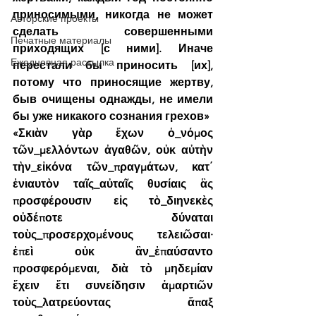
приносимыми, никогда не может 
Авторские проекты
сделать совершенными 
Печатные материалы
приходящих [с ними]. Иначе 
Ежедневная рассылка
перестали бы приносить [их], 
потому что приносящие жертву, 
быв очищены однажды, не имели 
бы уже никакого сознания грехов»
«Σκιὰν γὰρ ἔχων ὁ_νόμος 
τῶν_μελλόντων ἀγαθῶν, οὐκ αὐτὴν 
τὴν_εἰκόνα τῶν_πραγμάτων, κατ΄ 
ἐνιαυτὸν ταῖς_αὐταῖς θυσίαις ἃς 
προσφέρουσιν εἰς τὸ_διηνεκὲς 
οὐδέποτε δύναται 
τοὺς_προσερχομένους τελειῶσαι· 
ἐπεὶ οὐκ ἂν_ἐπαύσαντο 
προσφερόμεναι, διὰ τὸ μηδεμίαν 
ἔχειν ἔτι συνείδησιν ἁμαρτιῶν 
τοὺς_λατρεύοντας ἅπαξ 