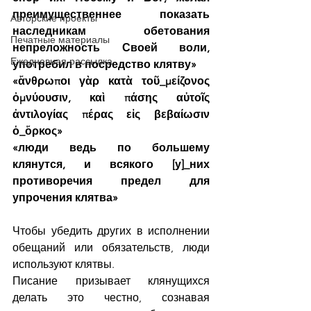
преимущественнее показать 
Авторские проекты
наследникам обетования 
Печатные материалы
непреложность Своей воли, 
Ежедневная рассылка
употребил в посредство клятву»
«ἄνθρωποι γὰρ κατὰ τοῦ_μείζονος 
ὀμνύουσιν, καὶ πάσης αὐτοῖς 
ἀντιλογίας πέρας εἰς βεβαίωσιν 
ὁ_ὅρκος»
«люди ведь по большему 
клянутся, и всякого [у]_них 
противоречия предел для 
упрочения клятва»
Чтобы убедить других в исполнении 
обещаний или обязательств, люди 
используют клятвы.
Писание призывает клянущихся 
делать это честно, сознавая 