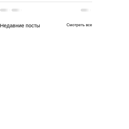
Смотреть все
Недавние посты
День за днем.
День за днем.