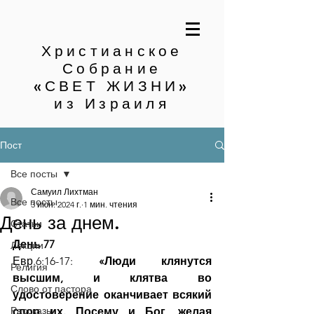
Христианское
Собрание
«СВЕТ ЖИЗНИ»
из Израиля
Пост
Все посты
Самуил Лихтман
Все посты
3 июн. 2024 г.
1 мин. чтения
День за днем.
Статьи
День 77
Лекции
Евр.6:16-17: 
«Люди клянутся 
Религия
высшим, и клятва во 
Слово от пастора
удостоверение оканчивает всякий 
Рассказы
спор их. Посему и Бог, желая 