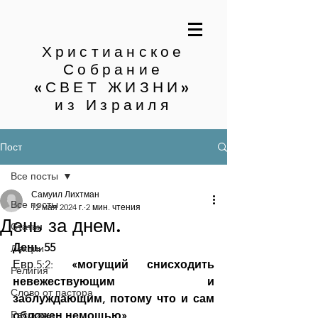
Христианское
Собрание
«СВЕТ ЖИЗНИ»
из Израиля
Пост
Все посты
Самуил Лихтман
Все посты
12 мая 2024 г.
2 мин. чтения
День за днем.
Статьи
День 55
Лекции
Евр.5:2: 
«могущий снисходить 
Религия
невежествующим и 
Слово от пастора
заблуждающим, потому что и сам 
Рассказы
обложен немощью»