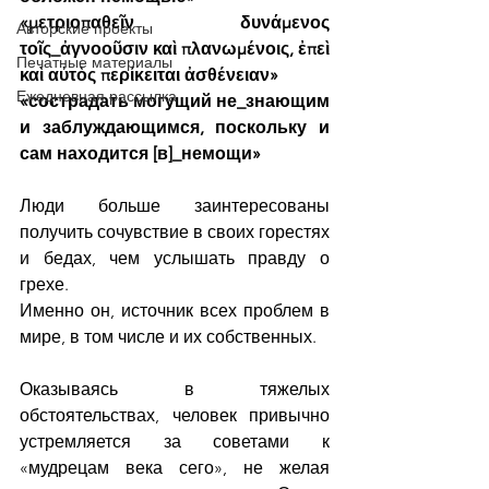
«μετριοπαθεῖν δυνάμενος 
Авторские проекты
τοῖς_ἀγνοοῦσιν καὶ πλανωμένοις, ἐπεὶ 
Печатные материалы
καὶ αὐτὸς περίκειται ἀσθένειαν»
Ежедневная рассылка
«сострадать могущий не_знающим 
и заблуждающимся, поскольку и 
сам находится [в]_немощи»
Люди больше заинтересованы 
получить сочувствие в своих горестях 
и бедах, чем услышать правду о 
грехе.
Именно он, источник всех проблем в 
мире, в том числе и их собственных.
Оказываясь в тяжелых 
обстоятельствах, человек привычно 
устремляется за советами к 
«мудрецам века сего», не желая 