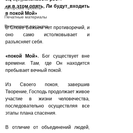
«и в этом опять, Ли будут_входить 
Авторские проекты
в покой Мой»
Печатные материалы
Ежедневная рассылка
В Слове Божьем нет противоречий, и 
оно само истолковывает и 
разъясняет себя.
«покой Мой».
 Бог существует вне 
времени. Там, где Он находится 
пребывает вечный покой.
Из Своего покоя, завершив 
Творение, Господь продолжает живое 
участие в жизни человечества, 
последовательно осуществляя все 
этапы плана спасения.
В отличие от объединений людей, 