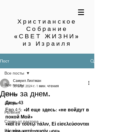
Христианское
Собрание
«СВЕТ ЖИЗНИ»
из Израиля
Пост
Все посты
Самуил Лихтман
Все посты
30 апр. 2024 г.
1 мин. чтения
День за днем.
Статьи
День 43
Лекции
Евр.4:5: 
«И еще здесь: «не войдут в 
Религия
покой Мой»
Слово от пастора
«καὶ ἐν τούτῳ πάλιν, Εἰ εἰσελεύσονται 
Рассказы
εἰς τὴν_κατάπαυσίν μου».