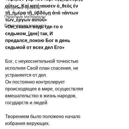
οὕτως, Καὶ κατέπαυσεν ὁ_θεὸς ἐν 
Авторские проекты
τῇ_ἡμέρᾳ τῇ_ῡβδόμῃ ἀπὸ πάντων 
Печатные материалы
τῶν_ἔργων αὐτοῦ»
Ежедневная рассылка
«Он_сказал ведь где-то о 
седьмом_[дне] так, И 
предался_покою Бог в день 
седьмой от всех дел Его»
Бог, с неукоснительной точностью 
исполняя Свой план спасения, не 
устраняется от дел.
Он постоянно контролирует 
происходящее в мире, осуществляя 
вмешательство в жизнь народов, 
государств и людей.
Творением было положено начало 
избрания верующих.