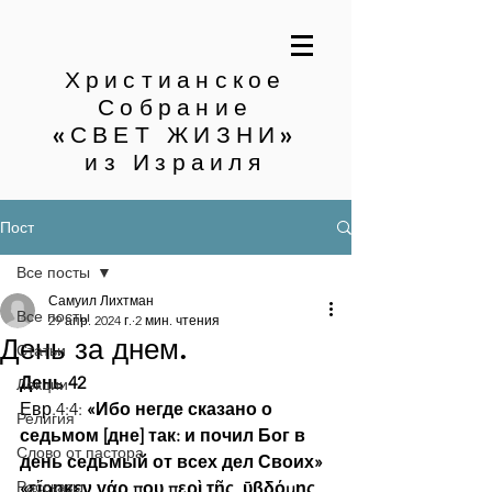
Христианское
Собрание
«СВЕТ ЖИЗНИ»
из Израиля
Пост
Все посты
Самуил Лихтман
Все посты
29 апр. 2024 г.
2 мин. чтения
День за днем.
Статьи
День 42
Лекции
Евр.4:4: 
«Ибо негде сказано о 
Религия
седьмом [дне] так: и почил Бог в 
Слово от пастора
день седьмый от всех дел Своих»
Рассказы
«εἴρηκεν γάρ που περὶ τῆς_ῡβδόμης 