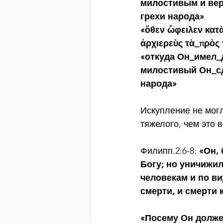
милостивым и вер
грехи народа»
«ὅθεν ὤφειλεν κατὰ
ἀρχιερεὺς τὰ_πρὸς 
«откуда Он_имел_
милостивый Он_сд
народа»
Искупление не мог
тяжелого, чем это 
Филипп.2:6-8: 
«Он,
Богу; но уничижи
человекам и по ви
смерти, и смерти 
«Посему Он долже