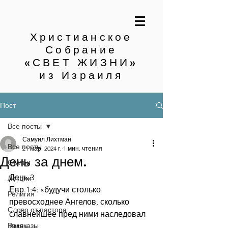
Христианское
Собрание
«СВЕТ ЖИЗНИ»
из Израиля
Пост
Все посты
Самуил Лихтман
Все посты
21 мар. 2024 г.
1 мин. чтения
День за днем.
Статьи
День 3
Лекции
Евр.1:4: «будучи столько 
Религия
превосходнее Ангелов, сколько 
Слово от пастора
славнейшее пред ними наследовал 
Рассказы
имя»