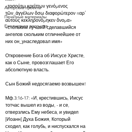
«τοσούτῳ κρείττων γενόμενος 
Авторские проекты
τῶν_ἀγγέλων ὅσῳ διαφορώτερον παρ΄ 
Печатные материалы
αὐτοὺς κεκληρονόμηκεν ὄνομα»
Ежедневная рассылка
«стольким лучший сделавшийся 
ангелов скольким отличнейшее от 
них он_унаследовал имя»
Откровение Бога об Иисусе Христе, 
как о Сыне, провозглашает Его 
абсолютную власть.
Сын Божий недосягаемо возвышен!
Мф.3:16-17: «И, крестившись, Иисус 
тотчас вышел из воды, - и се, 
отверзлись Ему небеса, и увидел 
[Иоанн] Духа Божия, Который 
сходил, как голубь, и ниспускался на 