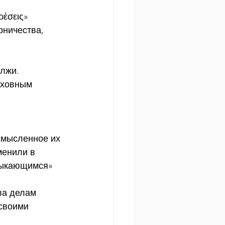
ἱρέσεις»
рничества, 
 лжи.
еховным 
 
смысленное их 
менили в 
смыкающимся»
ва делам 
своими 