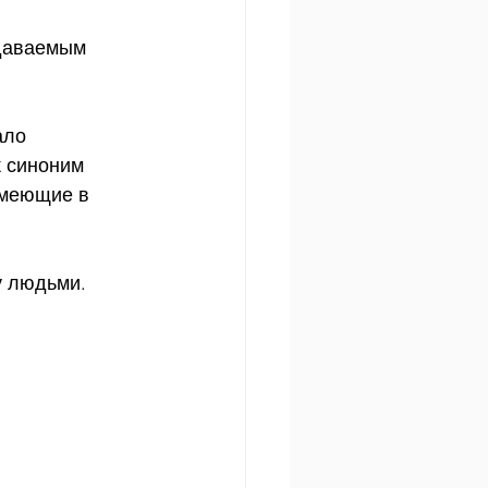
даваемым 
ало 
к синоним 
имеющие в 
у людьми.