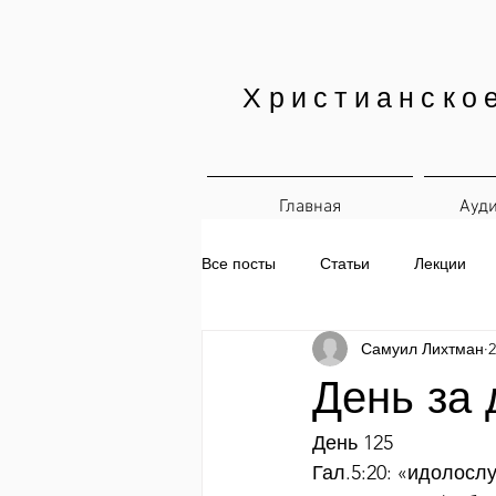
Христианско
Главная
Ауд
Все посты
Статьи
Лекции
Самуил Лихтман
2
Печатные материалы
Ежедн
День за 
День 125
Гал.5:20: «идолосл