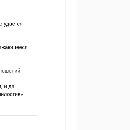
 удается 
олжающееся 
тношений.
, и да 
милостив»