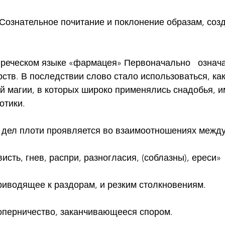
Сознательное почитание и поклонение образам, соз
греческом языке «фармацея» Первоначально   означ
ств. В последствии слово стало использоваться, ка
ой магии, в которых широко применялись снадобья, 
отики.
дел плоти проявляется во взаимоотношениях межд
исть, гнев, распри, разногласия, (соблазны), ереси»
риводящее к раздорам, и резким столкновениям.
соперничество, заканчивающееся спором.