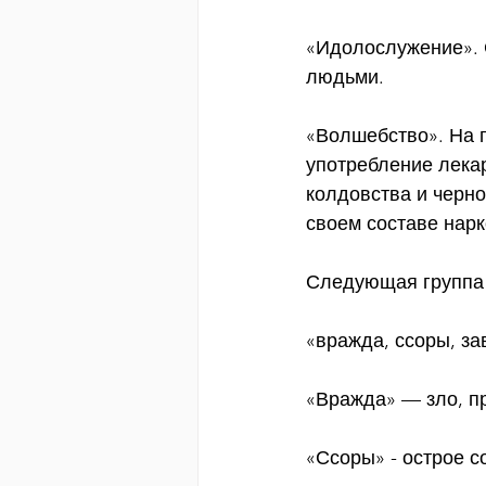
«Идолослужение». 
людьми.
«Волшебство». На 
употребление лекар
колдовства и черн
своем составе нарк
Следующая группа 
«вражда, ссоры, зав
«Вражда» — зло, п
«Ссоры» - острое 