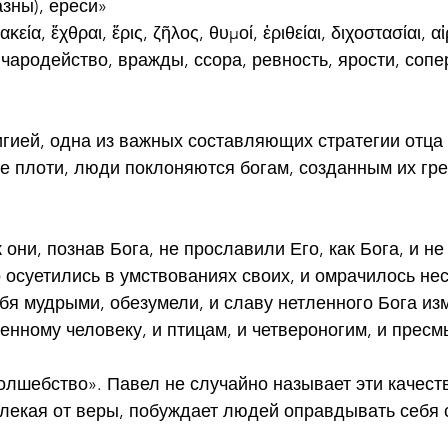
азны), ереси»
εία, ἔχθραι, ἔρις, ζῆλος, θυμοί, ἐριθείαι, διχοστασίαι, α
чародейство, вражды, ссора, ревность, ярости, сопе
»
гией, одна из важных составляющих стратегии отца
ве плоти, люди поклоняются богам, созданным их гр
к они, познав Бога, не прославили Его, как Бога, и не
 осуетились в умствованиях своих, и омрачилось не
бя мудрыми, обезумели, и славу нетленного Бога из
енному человеку, и птицам, и четвероногим, и пре
лшебство». Павел не случайно называет эти качест
влекая от веры, побуждает людей оправдывать себя 