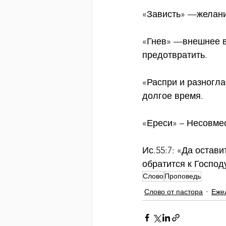
«Зависть» —желани
«Гнев» —внешнее в
предотвратить.
«Распри и разногл
долгое время. 
«Ереси» – Несовме
Ис.55:7: «Да остави
обратится к Господ
Слово
Проповедь
Слово от пастора
Еже