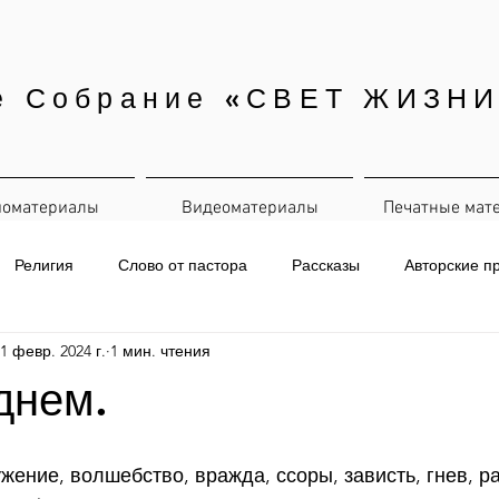
е Собрание «СВЕТ ЖИЗНИ
иоматериалы
Видеоматериалы
Печатные мат
Религия
Слово от пастора
Рассказы
Авторские п
1 февр. 2024 г.
1 мин. чтения
евная рассылка
днем.
ужение, волшебство, вражда, ссоры, зависть, гнев, ра