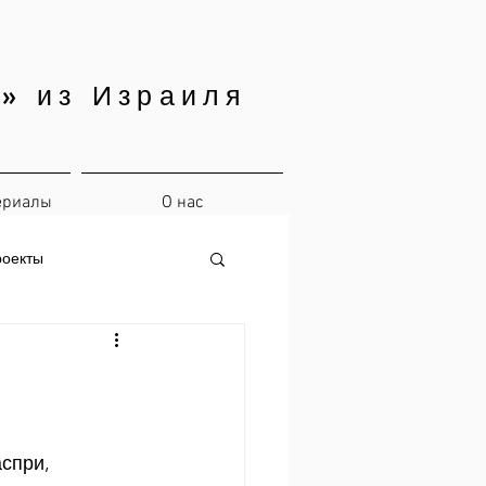
» из Израиля
ериалы
О нас
роекты
спри, 