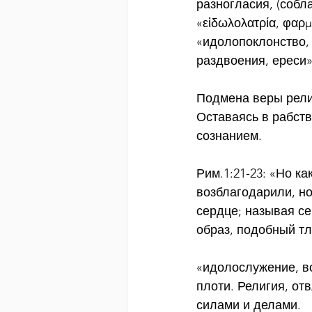
разногласия, (собл
«εἰδωλολατρία, φαρμακ
«идолопоклонство, 
раздвоения, ереси
Подмена веры рели
Оставаясь в рабст
сознанием.
Рим.1:21-23: «Но ка
возблагодарили, но
сердце; называя се
образ, подобный тл
«идолослужение, во
плоти. Религия, от
силами и делами.