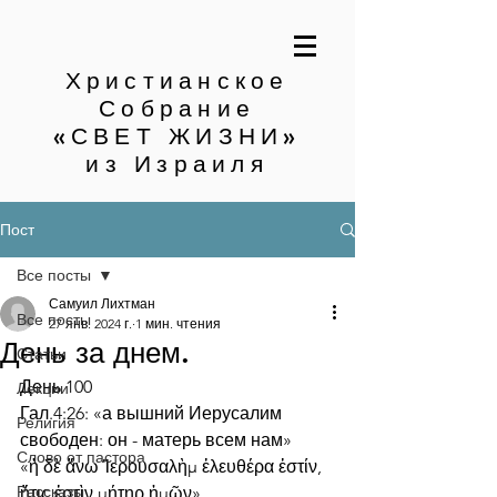
Христианское
Собрание
«СВЕТ ЖИЗНИ»
из Израиля
Пост
Все посты
Самуил Лихтман
Все посты
27 янв. 2024 г.
1 мин. чтения
День за днем.
Статьи
День 100
Лекции
Гал.4:26: «а вышний Иерусалим 
Религия
свободен: он - матерь всем нам»
Слово от пастора
«ἡ δὲ ἄνω Ἰερουσαλὴμ ἐλευθέρα ἐστίν, 
Рассказы
ἥτις ἐστὶν μήτηρ ἡμῶν»