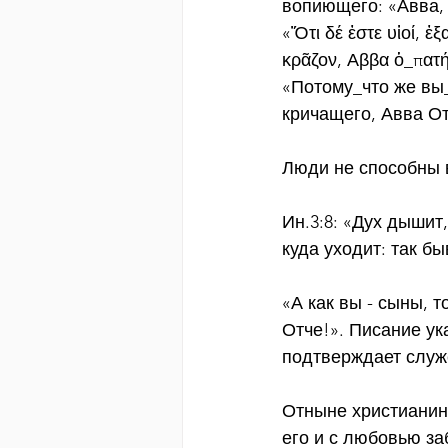
вопиющего: «Авва,
«Ὅτι δέ ἐστε υἱοί, ἐ
κρᾶζον, Αββα ὁ_πατ
«Потому_что же вы_
кричащего, Авва О
Люди не способны 
Ин.3:8: «Дух дышит,
куда уходит: так б
«А как вы - сыны, 
Отче!». Писание ука
подтверждает служ
Отныне христианин 
его и с любовью за