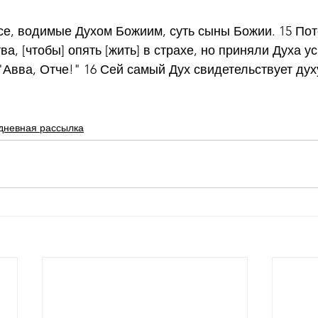
все, водимые Духом Божиим, суть сыны Божии. 15 Пот
ва, [чтобы] опять [жить] в страхе, но приняли Духа у
Авва, Отче!" 16 Сей самый Дух свидетельствует дух
дневная рассылка