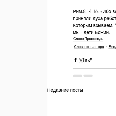
Рим.8:14-16: «Ибо 
приняли духа рабст
Которым взываем: "
мы - дети Божии.
Слово
Проповедь
Слово от пастора
Еже
Недавние посты