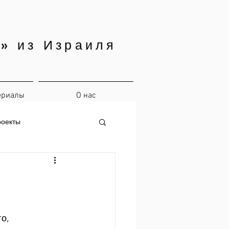
» из Израиля
ериалы
О нас
роекты
о, 