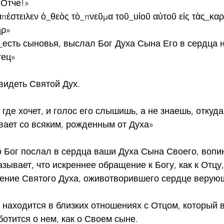
 Отче!»
ξαπέστειλεν ὁ_θεὸς τὸ_πνεῦμα τοῦ_υἱοῦ αὐτοῦ εἰς τὰς_κα
ήρ»
есть сыновья, выслал Бог Духа Сына Его в сердца 
тец»
видеть Святой Дух.
 где хочет, и голос его слышишь, а не знаешь, откуда
ывает со всяким, рожденным от Духа»
то Бог послал в сердца ваши Духа Сына Своего, вопи
зывает, что искреннее обращение к Богу, как к Отцу,
ение Святого Духа, оживотворившего сердце верующ
находится в близких отношениях с Отцом, который 
ботится о нем, как о Своем сыне.