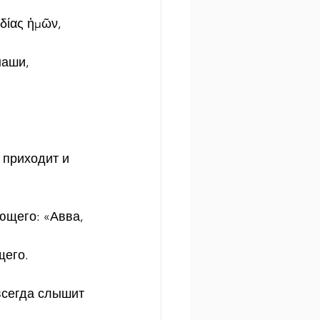
ρδίας ἡμῶν, 
наши, 
 приходит и 
ющего: «Авва, 
 
его. 
всегда слышит 