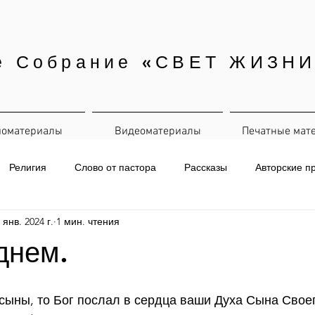
е Собрание «СВЕТ ЖИЗНИ
иоматериалы
Видеоматериалы
Печатные мат
Религия
Слово от пастора
Рассказы
Авторские п
 янв. 2024 г.
1 мин. чтения
евная рассылка
днем.
- сыны, то Бог послал в сердца ваши Духа Сына Своег