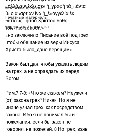
«ἀλλὰ συνέκλεισεν ἡ_γραφὴ τὰ_πάντα 
Авторские проекты
ὑπὸ ἁμαρτίαν ἵνα ἡ_ἐπαγγελία ἐκ 
Печатные материалы
πίστεως Ἰησοῦ Χριστοῦ δοθῇ 
Ежедневная рассылка
τοῖς_πιστεύουσιν»
«но заключило Писание всё под грех 
чтобы обещание из веры Иисуса 
Христа было_дано верящим»
Закон был дан, чтобы указать людям 
на грех, а не оправдать их перед 
Богом.
Рим.7:7-8: «Что же скажем? Неужели 
[от] закона грех? Никак. Но я не 
иначе узнал грех, как посредством 
закона. Ибо я не понимал бы и 
пожелания, если бы закон не 
говорил: не пожелай. 8 Но грех, взяв 