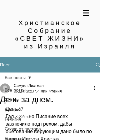
Христианское
Собрание
«СВЕТ ЖИЗНИ»
из Израиля
Пост
Все посты
Самуил Лихтман
Все посты
25 дек. 2023 г.
1 мин. чтения
День за днем.
Статьи
День 67
Лекции
Гал.3:22: «но Писание всех 
Религия
заключило под грехом, дабы 
Слово от пастора
обетование верующим дано было по 
Рассказы
вере в Иисуса Христа»