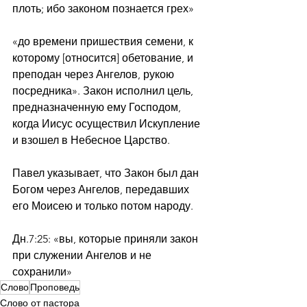
плоть; ибо законом познается грех»
«до времени пришествия семени, к 
которому [относится] обетование, и 
преподан через Ангелов, рукою 
посредника». Закон исполнил цель, 
предназначенную ему Господом, 
когда Иисус осуществил Искупление 
и взошел в Небесное Царство.
Павел указывает, что Закон был дан 
Богом через Ангелов, передавших 
его Моисею и только потом народу.
Дн.7:25: «вы, которые приняли закон 
при служении Ангелов и не 
сохранили»
Слово
Проповедь
Слово от пастора