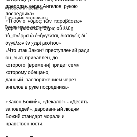
преподан через Ангелов, рукою 
Авторские проекты
посредника»
Печатные материалы
«Τί οὖν ὁ_νόμος; τῶν_παραβάσεων 
Ежедневная рассылка
χάριν προσετέθη, ἄχρις οὗ ἔλθῃ 
τὸ_σπέρμα ᾧ ἐπήγγελται, διαταγεὶς δι΄ 
ἀγγέλων ἐν χειρὶ μεσίτου»
«Что итак Закон? преступлений ради 
он_был_прибавлен, до 
которого_[времени] придет семя 
которому обещано, 
данный_распоряжением через 
ангелов в руке посредника»
«Закон Божий», «Декалог» - «Десять 
заповедей», дарованный людям 
Божий стандарт морали и 
нравственности.