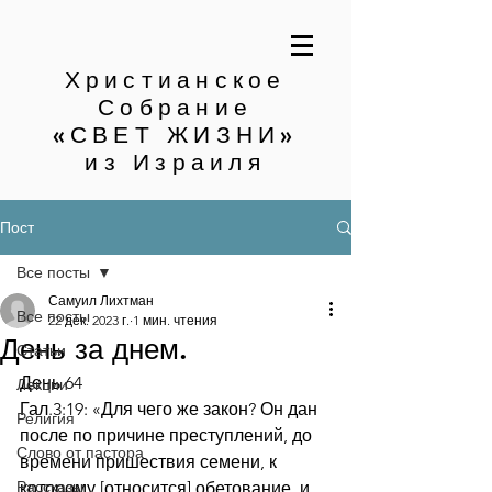
Христианское
Собрание
«СВЕТ ЖИЗНИ»
из Израиля
Пост
Все посты
Самуил Лихтман
Все посты
22 дек. 2023 г.
1 мин. чтения
День за днем.
Статьи
День 64
Лекции
Гал.3:19: «Для чего же закон? Он дан 
Религия
после по причине преступлений, до 
Слово от пастора
времени пришествия семени, к 
Рассказы
которому [относится] обетование, и 