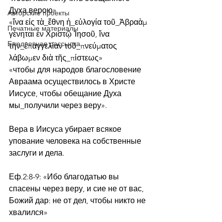
Духа верою»
Авторские проекты
«ἵνα εἰς τὰ_ἔθνη ἡ_εὐλογία τοῦ_Ἀβραὰμ 
Печатные материалы
γένηται ἐν Χριστῷ Ἰησοῦ, ἵνα 
Ежедневная рассылка
τὴν_ἐπαγγελίαν τοῦ_πνεύματος 
λάβωμεν διὰ τῆς_πίστεως»
«чтобы для народов благословение 
Авраама осуществилось в Христе 
Иисусе, чтобы обещание Духа 
мы_получили через веру».
Вера в Иисуса убирает всякое 
упование человека на собственные 
заслуги и дела.
Еф.2:8-9: «Ибо благодатью вы 
спасены через веру, и сие не от вас, 
Божий дар: не от дел, чтобы никто не 
хвалился»