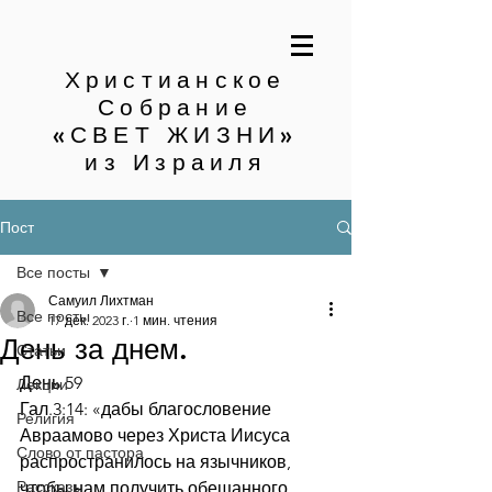
Христианское
Собрание
«СВЕТ ЖИЗНИ»
из Израиля
Пост
Все посты
Самуил Лихтман
Все посты
17 дек. 2023 г.
1 мин. чтения
День за днем.
Статьи
День 59
Лекции
Гал.3:14: «дабы благословение 
Религия
Авраамово через Христа Иисуса 
Слово от пастора
распространилось на язычников, 
Рассказы
чтобы нам получить обещанного 