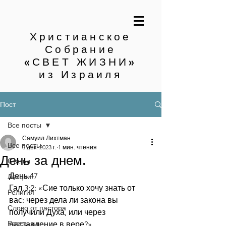
Христианское
Собрание
«СВЕТ ЖИЗНИ»
из Израиля
Пост
Все посты
Самуил Лихтман
Все посты
5 дек. 2023 г.
1 мин. чтения
День за днем.
Статьи
День 47
Лекции
Гал.3:2: «Сие только хочу знать от 
Религия
вас: через дела ли закона вы 
Слово от пастора
получили Духа, или через 
Рассказы
наставление в вере?»