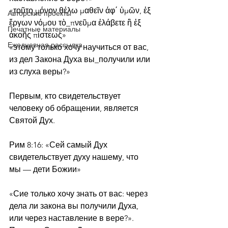
«τοῦτο μόνον θέλω μαθεῖν ἀφ΄ ὑμῶν, ἐξ 
Авторские проекты
ἔργων νόμου τὸ_πνεῦμα ἐλάβετε ἢ ἐξ 
Печатные материалы
ἀκοῆς πίστεως»
Ежедневная рассылка
«этому только хочу научиться от вас, 
из дел Закона Духа вы_получили или 
из слуха веры?»
Первым, кто свидетельствует 
человеку об обращении, является 
Святой Дух.
Рим 8:16: «Сей самый Дух 
свидетельствует духу нашему, что 
мы — дети Божии» 
«Сие только хочу знать от вас: через 
дела ли закона вы получили Духа, 
или через наставление в вере?». 