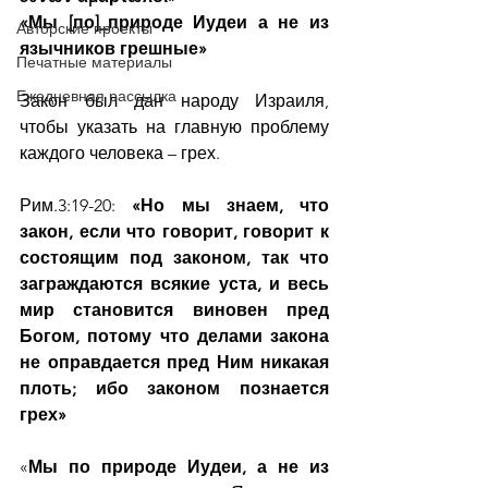
«Мы [по]_природе Иудеи а не из 
Авторские проекты
язычников грешные»
Печатные материалы
Ежедневная рассылка
Закон был дан народу Израиля, 
чтобы указать на главную проблему 
каждого человека – грех.
Рим.3:19-20: 
«Но мы знаем, что 
закон, если что говорит, говорит к 
состоящим под законом, так что 
заграждаются всякие уста, и весь 
мир становится виновен пред 
Богом, потому что делами закона 
не оправдается пред Ним никакая 
плоть; ибо законом познается 
грех»
«
Мы по природе Иудеи, а не из 