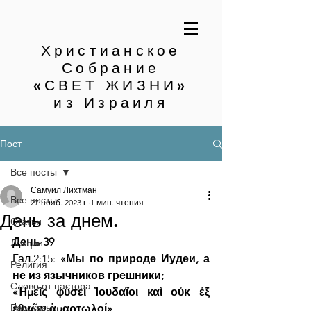
Христианское
Собрание
«СВЕТ ЖИЗНИ»
из Израиля
Пост
Все посты
Самуил Лихтман
Все посты
27 нояб. 2023 г.
1 мин. чтения
День за днем.
Статьи
День 39
Лекции
Гал.2:15: 
«Мы по природе Иудеи, а 
Религия
не из язычников грешники;
Слово от пастора
«Ἡμεῖς φύσει Ἰουδαῖοι καὶ οὐκ ἐξ 
Рассказы
ἐθνῶν ἁμαρτωλοί»