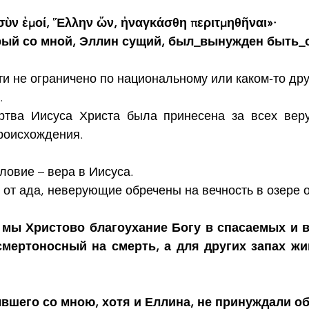
 σὺν ἐμοί, Ἕλλην ὤν, ἠναγκάσθη περιτμηθῆναι»·
орый со мной, Эллин сущий, был_вынужден быть
и не ограничено по национальному или каком-то дру
.
ртва Иисуса Христа была принесена за всех веру
происхождения.
словие – вера в Иисуса.
от ада, неверующие обречены на вечность в озере 
 мы Христово благоухание Богу в спасаемых и в
смертоносный на смерть, а для других запах жи
ывшего со мною, хотя и Еллина, не принуждали о