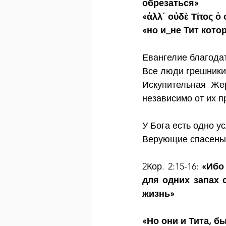
обрезаться»
«ἀλλ΄ οὐδὲ Τίτος ὁ
«но и_не Тит кот
Евангелие благодат
Все люди грешники
Искупительная Же
независимо от их 
У Бога есть одно у
Верующие спасены 
2Кор. 2:15-16: 
«Ибо
для одних запах 
жизнь»
«Но они и Тита, б