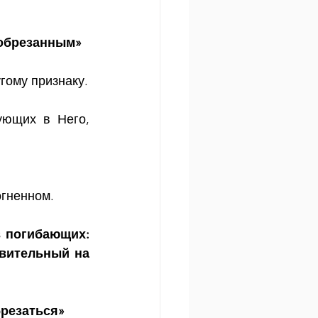
_обрезанным»
гому признаку.
ющих в Него, 
огненном.
 погибающих: 
вительный на 
брезаться»