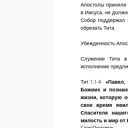
Апостолы приняли с
в Иисуса, не должн
Собор поддержал П
обрезать Тита.
Убежденность Апост
Служение Тита в
исполнение предпи
Тит.1:1-4: 
«Павел,
Божиих и познани
жизни, которую о
свое время явил
Спасителя нашег
милость и мир от 
Слово
Проповедь