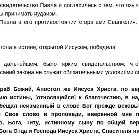
видетельство Павла и согласились с тем, что язычн
ы принимать иудаизм.
авла в его противостоянии с врагами Евангелия,
ола в истине, открытой Иисусом, победила.
 дальнейшем, было ярким свидетельством, что
саний закона не служат обязательными условиями с
 раб Божий, Апостол же Иисуса Христа, по ве
ю истины, [относящейся] к благочестию, в на
бещал неизменный в слове Бог прежде вековых
 Свое слово в проповеди, вверенной мне п
о, Бога, Титу, истинному сыну по общей вере
Бога Отца и Господа Иисуса Христа, Спасителя н