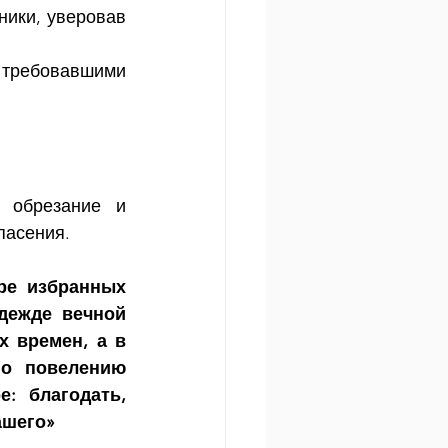
ики, уверовав 
 требовавшими 
 обрезание и 
пасения.
ре избранных 
дежде вечной 
 времен, а в 
о повелению 
: благодать, 
ашего»