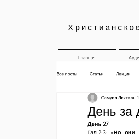
Христианско
Главная
Ауд
Все посты
Статьи
Лекции
Самуил Лихтман
1
Печатные материалы
Ежедн
День за 
День 27
Гал.2:3: «
Но они 