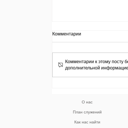
День за днем.
Комментарии
День 653 Пр.24:8: «Кто
замышляет сделать зло, того
называют злоумышленником»
Комментарии к этому посту б
מְחַשֵּׁב לְהָרֵעַ; לוֹ, בַּעַל־מְזִמּוֹת יִקְרָאוּ׃
дополнительной информацие
Кто замышляет творить зло,
того называют
злоумышленником. Природа гр
О нас
План служений
Как нас найти