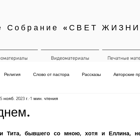
е Собрание «СВЕТ ЖИЗНИ
иоматериалы
Видеоматериалы
Печатные мат
Религия
Слово от пастора
Рассказы
Авторские п
5 нояб. 2023 г.
1 мин. чтения
евная рассылка
днем.
и Тита, бывшего со мною, хотя и Еллина, не