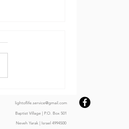
 за днем.
650 Пр.24:3-4: «Мудростью
ояется дом и разумом
рждается, и с уменьем
ренности его наполняются
им драгоценным и
расным имуществом»
בְּחָכְמָה יִבָּנֶה בָּיִת; וּבִתְבוּ
lightoflife.service@gmail.com
Baptist Village | P.O. Box 501
Neveh Yarak | Israel 4994500