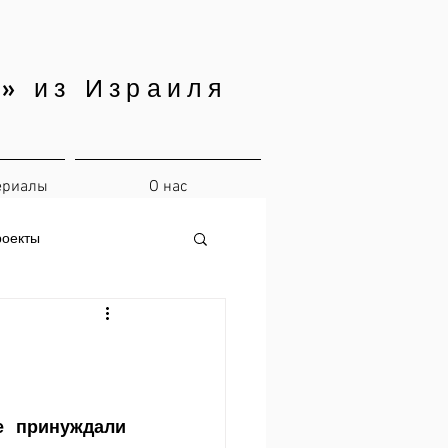
» из Израиля
ериалы
О нас
роекты
 принуждали 