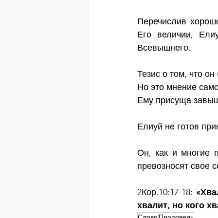
Перечислив хорошо
Его величии, Елиу
Всевышнего.
Тезис о том, что он
Но это мнение само
Ему присуща завыш
Елиуй не готов при
Он, как и многие 
превозносят свое с
2Кор.10:17-18: 
«Хва
хвалит, но кого х
Слово
Проповедь