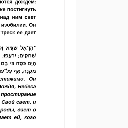
ются дождем: 
е постигнуть 
над ним свет 
изобилии. Он 
реск ее дает 
מִקְנֶה, אַף עַל־עו"
стижимо. Он 
ождя, Небеса 
простирание 
Свой свет, и 
роды, дает в 
ает ей, кого 
»