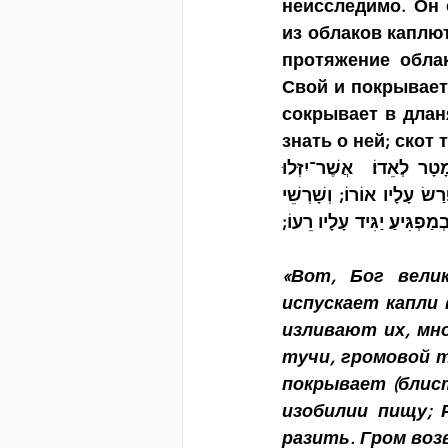
неисследимо. Он 
из облаков каплют
протяжение облак
Свой и покрывает 
сокрывает в дланя
знать о ней; скот
"הֶן־אֵל שַׂגִּיא וְלֹא נֵדָע; מִסְפַּר שָׁנָיו וְלֹא־חֵקֶר׃ כִּי יְגָרַע נִטְפֵי־מָיִם; יָזֹקּוּ מָטָר לְאֵדוֹ׃  אֲשֶׁר־יִזְּלוּ 
שְׁחָקִים; יִרְעֲפוּ, עֲלֵי אָדָם רָב׃ אַף אִם־יָבִין מִפְרְשֵׂי־עָב; תְּשֻׁאוֹת, סֻכָּתוֹ הֵן־פָּרַשׂ עָלָיו אוֹרוֹ; וְשָׁרְשֵׁי 
הַיָּם כִּסָּה כִּי־בָם יָדִין עַמִּים; יִתֶּן־אֹכֶל לְמַכְבִּיר׃ עַל־כַּפַּיִם כִּסָּה־אוֹר; וַיְצַו עָלֶיהָ בְמַפְגִּיעַ׃ יַגִּיד עָלָיו רֵעוֹ; 
«Вот, Бог вели
испускает капли 
изливают их, мн
тучи, громовой т
покрывает (блист
изобилии пищу; 
разить. Гром воз