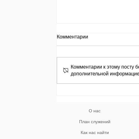
День за днем.
Комментарии
День 653 Пр.24:8: «Кто
замышляет сделать зло, того
называют злоумышленником»
Комментарии к этому посту б
מְחַשֵּׁב לְהָרֵעַ; לוֹ, בַּעַל־מְזִמּוֹת יִקְרָאוּ׃
дополнительной информацие
Кто замышляет творить зло,
того называют
злоумышленником. Природа гр
О нас
План служений
Как нас найти