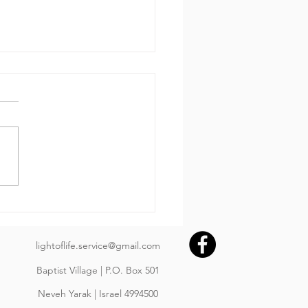
 за днем.
650 Пр.24:3-4: «Мудростью
ояется дом и разумом
рждается, и с уменьем
ренности его наполняются
им драгоценным и
расным имуществом»
בְּחָכְמָה יִבָּנֶה בָּיִת; וּבִתְבוּ
lightoflife.service@gmail.com
Baptist Village | P.O. Box 501
Neveh Yarak | Israel 4994500