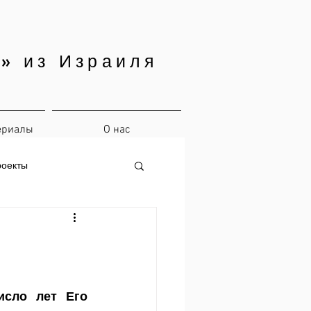
» из Израиля
ериалы
О нас
роекты
сло лет Его 