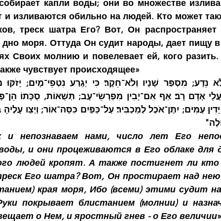
собирает капли воды; они во множестве излива
 и изливаются обильно на людей. Кто может такж
ов, треск шатра Его? Вот, Он распространяет 
дно моря. Оттуда Он судит народы, дает пищу в 
х Своих молнию и повелевает ей, кого разить. Т
 также чувствует происходящее»
ֹלֶה
к и непознаваем нами, число лет Его непо
воды, и они процеживаются в Его облаке для д
ого людей кропят. А также постигнет ли кто 
реск Его шатра? Вот, Он простирает над нею 
анием) края моря, Ибо (всеми) этими судит на
Руки покрывает блистанием (молнии) и назнач
вещает о Нем, и яростный гнев - о Его величии