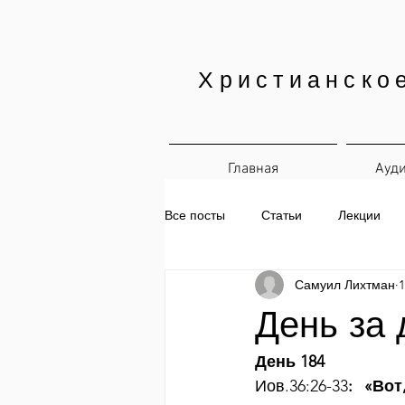
Христианско
Главная
Ауд
Все посты
Статьи
Лекции
Самуил Лихтман
1
Печатные материалы
Ежедн
День за 
День 184
Иов.36:26-33
: «Во