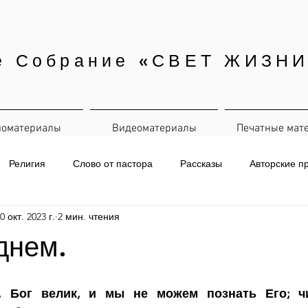
е Собрание «СВЕТ ЖИЗНИ
иоматериалы
Видеоматериалы
Печатные мат
Религия
Слово от пастора
Рассказы
Авторские п
0 окт. 2023 г.
2 мин. чтения
евная рассылка
днем.
т, Бог велик, и мы не можем познать Его; чи