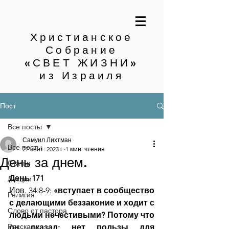
Христианское
Собрание
«СВЕТ ЖИЗНИ»
из Израиля
Пост
Все посты
Самуил Лихтман
Все посты
27 сент. 2023 г.
1 мин. чтения
День за днем.
Статьи
День 171
Лекции
Иов. 34:8-9:
 «вступает в сообщество 
Религия
с делающими беззаконие и ходит с 
Слово от пастора
людьми нечестивыми? Потому что 
Рассказы
он сказал: нет пользы для 