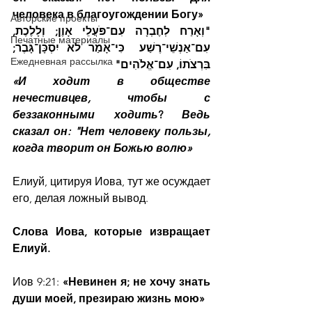
человека в благоугождении Богу»
Авторские проекты
"וְאָרַח לְחֶבְרָה עִם־פֹּעֲלֵי אָוֶן; וְלָלֶכֶת, 
Печатные материалы
עִם־אַנְשֵׁי־רֶשַׁע  כִּי־אָמַר לֹא יִסְכָּן־גָּבֶר; 
Ежедневная рассылка
בִּרְצֹתוֹ, עִם־אֱלֹהִים"
«И ходит в обществе 
нечестивцев, чтобы с 
беззаконными ходить
? 
Ведь 
сказал он: "Нет человеку пользы, 
когда творит он Божью волю»
Елиуй, цитируя Иова, тут же осуждает 
его, делая ложный вывод.
Слова Иова, которые извращает 
Елиуй.
Иов 9:21:
 «Невинен я; не хочу знать 
души моей, презираю жизнь мою»