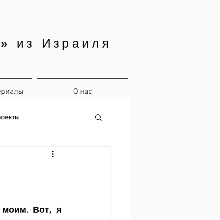
» из Израиля
ериалы
О нас
роекты
моим. Вот, я 