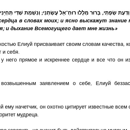
ְדַעַת שְׂפָתַי, בָּרוּר מִלֵּלוּ רוּחַ־אֵל עָשָׂתְנִי; וְנִשְׁמַת שַׁדַּי תְּחַיֵּנִי
ердца в словах моих; и ясно выскажут знание м
я; и дыхание Всемогущего дает мне жизнь»
остью Елиуй присваивает своим словам качества, ко
 и себя.
 у него прямое и искреннее сердце и все что он изр
возвышенным заявлением о себе, Елиуй беззаст
 ему начетчик, он охотно цитирует известные всем с
оритет мудреца.