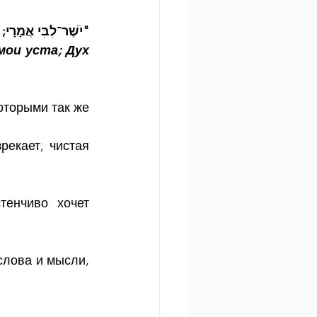
יֹשֶׁר־לִבִּי אֲמָרָי; ו"
ои уста; Дух 
торыми так же 
екает, чистая 
енчиво хочет 
лова и мысли, 