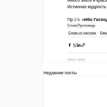
Много знать и крас
Истинная мудрость 
Пр.2:6: 
«Ибо Господ
Слово
Проповедь
Слово от пастора
Еже
Недавние посты