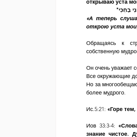
открываю уста мои
"ִי בְחִכִּי
«А теперь слуша
открою уста мои;
Обращаясь к стр
собственную мудрос
Он очень уважает с
Все окружающие до
Но за многообещающ
более мудрого. 
Ис.5:21: 
«Горе тем
Иов 33:3-4: 
«Слов
знание чистое. 