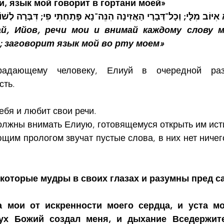
, язык мой говорит в гортани моей»
יּוֹב מִלָּי; וְכָל־דְּבָרַי הַאֲזִינָה הִנֵּה־נָא פָּתַחְתִּי פִי; דִּבְּרָה לְשׁוֹנ
й, Ийов, речи мои и внимай каждому слову мо
 заговорит язык мой во рту моем»
адающему человеку, Елиуй в очередной раз 
ть. 
ебя и любит свои речи.
лжны внимать Елиую, готовящемуся открыть им ист
им прологом звучат пустые слова, в них нет ничего 
, которые мудры в своих глазах и разумны пред 
а мои от искренности моего сердца, и уста мо
Дух Божий создал меня, и дыхание Вседержите