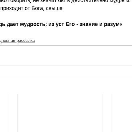
иво говорить, не значит быть действительно мудрым.
приходит от Бога, свыше.
ь дает мудрость; из уст Его - знание и разум»
дневная рассылка