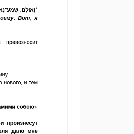
וְאוּלָם, שְׁמַע־נָא אִ"
ему. Вот, я 
превозносит 
ину.
нового, и тем 
самими собою»
и произнесут 
ля дало мне 