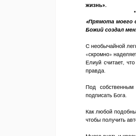
жизнь».
"
«Прямота моего с
Божий создал мен
С необычайной легк
«скромно» наделяет
Елиуй считает, что
правда.
Под собственным 
подписать Бога.
Как любой подобный
чтобы получить авт