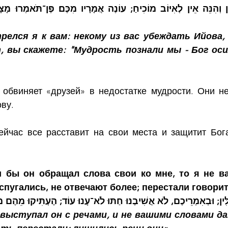
елся я к вам: некому из вас убеждать Ийова,
, вы скажете: "Мудрость познали мы - Бог осил
 обвиняет «друзей» в недостатке мудрости. Они не
ву.
йчас все расставит на свои места и защитит Бога
и бы он обращал слова свои ко мне, то я не в
спугались, не отвечают более; перестали говори
ִּין; וּבְאִמְרֵיכֶם, לֹא אֲשִׁיבֶנּוּ חַתּוּ לֹא־עָנוּ עוֹד; הֶעְתִּיקוּ מֵהֶם מ
выступал он с речами, и не вашими словами да