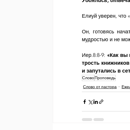
Убоялись, отвеча
Елиуй уверен, что 
Он, готовясь нача
мудростью и не мож
Иер.8:8-9: 
«Как вы 
трость книжников 
и запутались в се
Слово
Проповедь
Слово от пастора
Еже