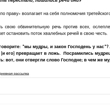
ть перестали; лишились речи они»
«по праву» возлагает на себя полномочия третейского
ть свою обвинительную речь против всех, ослепле
ет остановить поток хвалебных речей в свою честь.
говорите: "мы мудры, и закон Господень у нас"? 
[и его] превращает в ложь.  Посрамились мудрец
ть: вот, они отвергли слово Господне; в чем же м
дневная рассылка