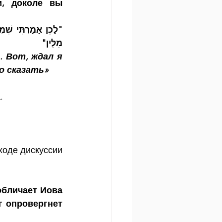
, доколе вы 
מִלִּין"
 Вот, ждал я 
о сказать»
.
оде дискуссии 
обличает Иова 
 опровергнет 