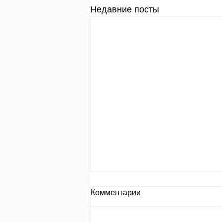
Недавние посты
День за днем.
Комментарии
День 653 Пр.24:8: «Кто
замышляет сделать зло, того