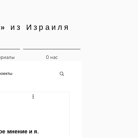
» из Израиля
ериалы
О нас
роекты
 мнение и я. 