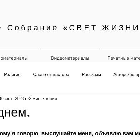
е Собрание «СВЕТ ЖИЗНИ
иоматериалы
Видеоматериалы
Печатные мат
Религия
Слово от пастора
Рассказы
Авторские п
8 сент. 2023 г.
2 мин. чтения
евная рассылка
днем.
ому я говорю: выслушайте меня, объявлю вам мое