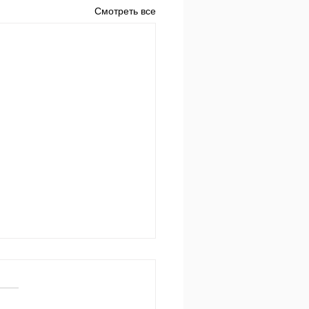
Смотреть все
 за днем.
650 Пр.24:3-4: «Мудростью
ояется дом и разумом