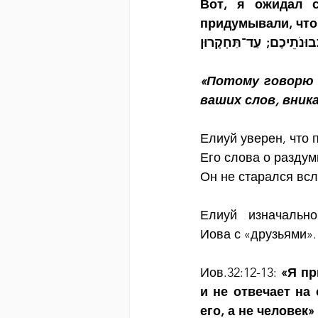
Вот, я ожидал с
придумывали, что 
"לָכֵן אָמַרְתִּי שִׁמְעָה־לִּי; אֲחַוֶּה דֵּעִי אַף־אָנִי הֵן הוֹחַלְתִּי לְדִבְרֵיכֶם, אָזִין עַד־תְּבוּנֹתֵיכֶם; עַד־תַּחְקְרוּן 
«Потому говорю я
ваших слов, вник
Елиуй уверен, что п
Его слова о раздум
Он не старался всл
Елиуй   изначально
Иова с «друзьями».
Иов.32:12-13: 
«Я пр
и не отвечает на 
его, а не человек»