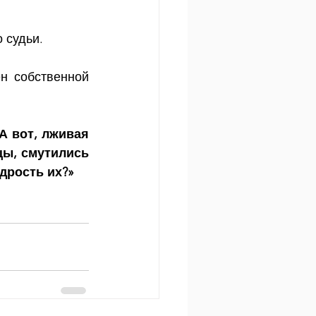
 судьи. 
н собственной 
А вот, лживая 
ы, смутились 
удрость их?»