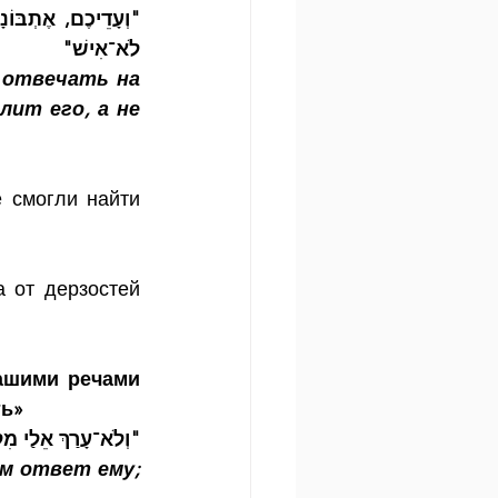
לֹא־אִישׁ"
 отвечать на 
ит его, а не 
 смогли найти 
 от дерзостей 
ашими речами 
ть»
וְלֹא־עָרַךְ אֵלַי מִל"
м ответ ему; 