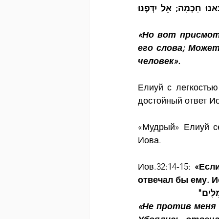
"וְעָדֵיכֶם, אֶתְבּוֹנָן וְהִנֵּה אֵין לְאִיּוֹב מוֹכִיחַ; עוֹנֶה אֲמָרָיו מִכֶּם׃ פֶּן־תֹּאמְרוּ מָצָאנוּ חָכְמָה; אֵל יִדְּפֶנּוּ 
«Но вот присмотр
его слова; Может
человек».
Елиуй с легкостью
достойный ответ Ио
«Мудрый» Елиуй се
Иова.
Иов.32:14-15: 
«Есл
отвечал бы ему. И
"ִלִּים
«Не против меня 