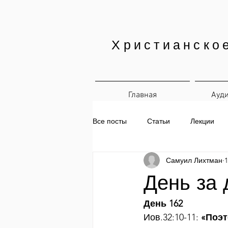
Христианско
Главная
Ауд
Все посты
Статьи
Лекции
Самуил Лихтман
1
Печатные материалы
Ежедн
День за 
День 162
Иов.32:10-11: 
«Поэт