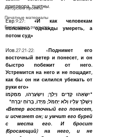
приговора, тщетны.
Авторские проекты
Печатные материалы
Евр.9:27: 
«И как человекам 
Ежедневная рассылка
положено однажды умереть, а 
потом суд»
Иов.27:21-22: «
Поднимет его 
восточный ветер и понесет, и он 
быстро побежит от него. 
Устремится на него и не пощадит, 
как бы он ни силился убежать от 
руки его»
"יִשָּׂאֵהוּ קָדִים וְיֵלַךְ; וִישָׂעֲרֵהוּ, מִמְּקֹמוֹ׃ 
וְיַשְׁלֵךְ עָלָיו וְלֹא יַחְמֹל; מִיָּדוֹ, בָּרוֹחַ יִבְרָח"
«Ветер восточный его понесет, 
и исчезнет он; и умчит его бурей 
с места его. И бросит 
(бросающий) на него, и не 