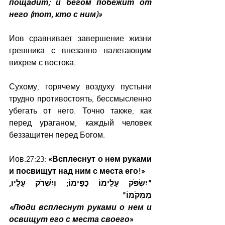
пощадит; и бегом побежит от 
него (тот, кто с ним)»
Иов сравнивает завершение жизни 
грешника с внезапно налетающим 
вихрем с востока.
Сухому, горячему воздуху пустыни 
трудно противостоять, бессмысленно 
убегать от него. Точно также, как 
перед ураганом, каждый человек 
беззащитен перед Богом.
Иов.27:23: 
«Всплеснут о нем руками 
и посвищут над ним с места его!»
"יִשְׂפֹּק עָלֵימוֹ כַפֵּימוֹ; וְיִשְׁרֹק עָלָיו, 
מִמְּקֹמוֹ"
«Люди всплеснут руками о нем и 
освищут его с места своего
»