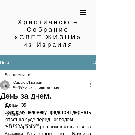
Христианское
Собрание
«СВЕТ ЖИЗНИ»
из Израиля
Пост
Все посты
Самуил Лихтман
Все посты
22 авг. 2023 г.
1 мин. чтения
День за днем.
Статьи
День 135
Лекции
Каждому человеку предстоит держать 
Религия
ответ на суде перед Господом. 
Слово от пастора
Все старания грешников укрыться за 
Рассказы
своим богатством от Божьего 