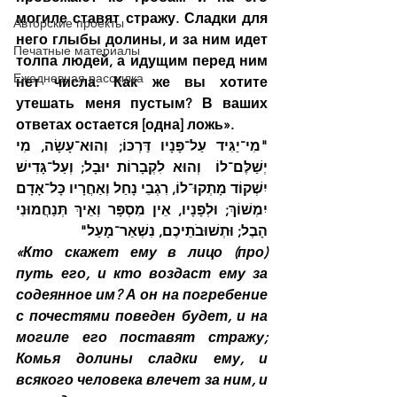
могиле ставят стражу. Сладки для 
Авторские проекты
него глыбы долины, и за ним идет 
Печатные материалы
толпа людей, а идущим перед ним 
Ежедневная рассылка
нет числа. Как же вы хотите 
утешать меня пустым? В ваших 
ответах остается [одна] ложь».
"מִי־יַגִּיד עַל־פָּנָיו דַּרְכּוֹ; וְהוּא־עָשָׂה, מִי 
יְשַׁלֶּם־לוֹ  וְהוּא לִקְבָרוֹת יוּבָל; וְעַל־גָּדִישׁ 
יִשְׁקוֹד מָתְקוּ־לוֹ, רִגְבֵי נָחַל וְאַחֲרָיו כָּל־אָדָם 
יִמְשׁוֹךְ; וּלְפָנָיו, אֵין מִסְפָּר וְאֵיךְ תְּנַחֲמוּנִי 
הָבֶל; וּתְשׁוּבֹתֵיכֶם, נִשְׁאַר־מָעַל"
«Кто скажет ему в лицо (про) 
путь его, и кто воздаст ему за 
содеянное им? А он на погребение 
с почестями поведен будет, и на 
могиле его поставят стражу; 
Комья долины сладки ему, и 
всякого человека влечет за ним, и 