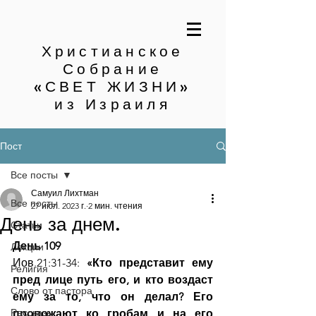
Христианское
Собрание
«СВЕТ ЖИЗНИ»
из Израиля
Пост
Все посты
Самуил Лихтман
Все посты
27 июл. 2023 г.
2 мин. чтения
День за днем.
Статьи
День 109
Лекции
Иов.21:31-34: 
«Кто представит ему 
Религия
пред лице путь его, и кто воздаст 
Слово от пастора
ему за то, что он делал? Его 
Рассказы
провожают ко гробам и на его 