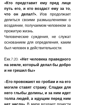
«Кто представит ему пред лице 
путь его, и кто воздаст ему за то, 
что он делал?». 
Иов продолжает 
делиться своими размышлениями о 
воздаянии, получаемом человеком за 
прожитую жизнь.
Человеческие суждения, не служат 
основанием для определения, каким 
был человек в действительности.
Екк.7:20: 
«Нет человека праведного 
на земле, который делал бы добро 
и не грешил бы»
«
Его провожают ко гробам и на его 
могиле ставят стражу. Сладки для 
него глыбы долины, и за ним идет 
толпа людей, а идущим перед ним 
нет числа». 
В мире воздают почести 