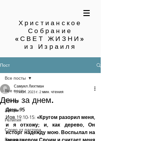
Христианское
Собрание
«СВЕТ ЖИЗНИ»
из Израиля
Пост
Все посты
Самуил Лихтман
Все посты
13 июл. 2023 г.
2 мин. чтения
День за днем.
Статьи
День 95
Лекции
Иов.19:10-15: 
«Кругом разорил меня, 
Религия
и я отхожу; и, как дерево, Он 
Слово от пастора
исторг надежду мою. Воспылал на 
Рассказы
меня гневом Своим и считает меня 