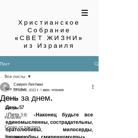
Христианское
Собрание
«СВЕТ ЖИЗНИ»
из Израиля
Пост
Все посты
Самуил Лихтман
Все посты
28 нояб. 2022 г.
1 мин. чтения
День за днем.
Статьи
День 57
Лекции
1Петр.3:8: «
Наконец будьте все 
Религия
единомысленны, сострадательны, 
Слово от пастора
братолюбивы, милосерды, 
Рассказы
дружелюбны, смиренномудры»