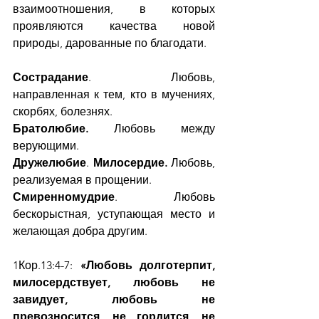
взаимоотношения, в которых 
проявляются качества новой 
природы, дарованные по благодати.
Сострадание
. Любовь, 
направленная к тем, кто в мучениях, 
скорбях, болезнях.
Братолюбие.
 Любовь между 
верующими.
Дружелюбие
. 
Милосердие.
 Любовь, 
реализуемая в прощении.
Смиренномудрие
. Любовь 
бескорыстная, уступающая место и 
желающая добра другим.
1Кор.13:4-7: 
«Любовь долготерпит, 
милосердствует, любовь не 
завидует, любовь не 
превозносится, не гордится, не 