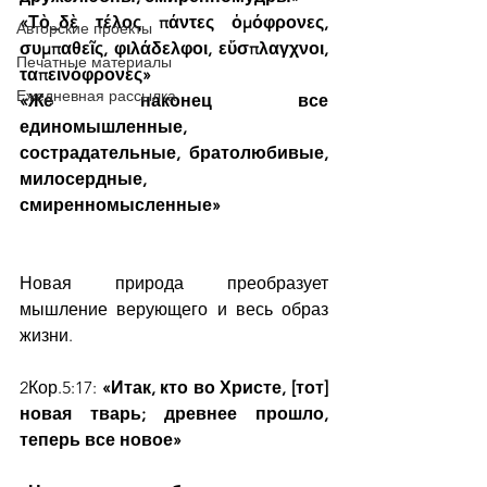
«Τὸ_δὲ τέλος πάντες ὁμόφρονες, 
Авторские проекты
συμπαθεῖς, φιλάδελφοι, εὔσπλαγχνοι, 
Печатные материалы
ταπεινόφρονες»
Ежедневная рассылка
«Же наконец все 
единомышленные, 
сострадательные, братолюбивые, 
милосердные, 
смиренномысленные»
Новая природа преобразует 
мышление верующего и весь образ 
жизни.
2Кор.5:17:
 «Итак, кто во Христе, [тот] 
новая тварь; древнее прошло, 
теперь все новое»