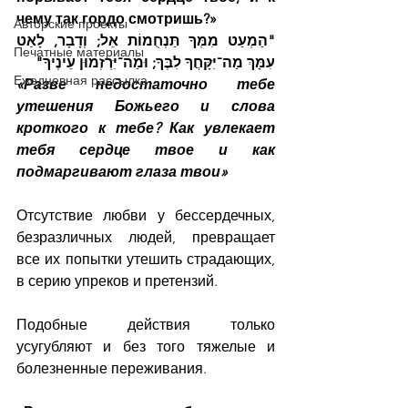
чему так гордо смотришь?»
Авторские проекты
"הַמְעַט מִמְּךָ תַּנְחֻמוֹת אֵל; וְדָבָר, לָאַט 
Печатные материалы
עִמָּךְ מַה־יִּקָּחֲךָ לִבֶּךָ; וּמַה־יִּרְזְמוּן עֵינֶיךָ"
Ежедневная рассылка
«Разве недостаточно тебе 
утешения Божьего и слова 
кроткого к тебе? Как увлекает 
тебя сердце твое и как 
подмаргивают глаза твои»
Отсутствие любви у бессердечных, 
безразличных людей, превращает 
все их попытки утешить страдающих, 
в серию упреков и претензий.
Подобные действия только 
усугубляют и без того тяжелые и 
болезненные переживания.