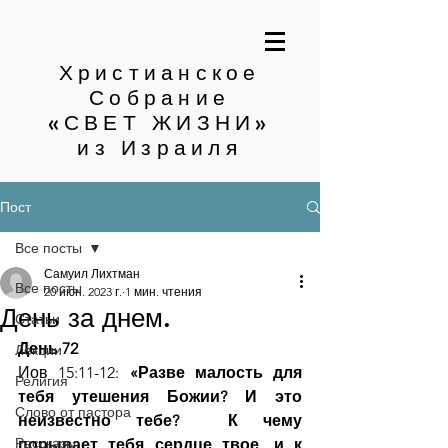
Христианское
Собрание
«СВЕТ ЖИЗНИ»
из Израиля
Пост
Все посты
Самуил Лихтман
Все посты
20 июн. 2023 г.
1 мин. чтения
День за днем.
Статьи
День 72
Лекции
Иов 15:11-12: 
«Разве малость для 
Религия
тебя утешения Божии? И это 
Слово от пастора
неизвестно тебе?  К чему 
Рассказы
порывает тебя сердце твое, и к 