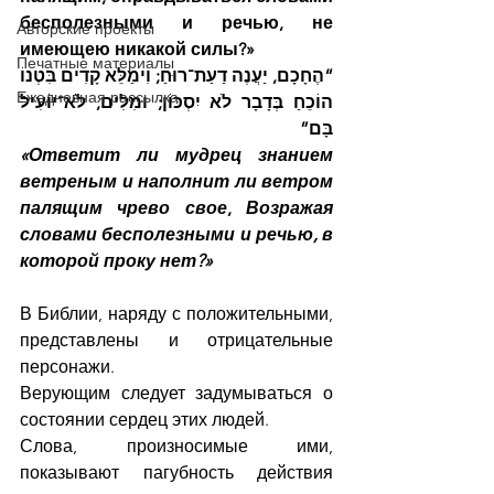
бесполезными и речью, не 
Авторские проекты
имеющею никакой силы?»
Печатные материалы
“הֶחָכָם, יַעֲנֶה דַעַת־רוּחַ; וִימַלֵּא קָדִים בִּטְנוֹ 
Ежедневная рассылка
הוֹכֵחַ בְּדָבָר לֹא יִסְכּוֹן; וּמִלִּים, לֹא־יוֹעִיל 
בָּם”
«Ответит ли мудрец знанием 
ветреным и наполнит ли ветром 
палящим чрево свое
, 
Возражая 
словами бесполезными и речью, в 
которой проку нет?»
В Библии, наряду с положительными, 
представлены и отрицательные 
персонажи.
Верующим следует задумываться о 
состоянии сердец этих людей.
Слова, произносимые ими, 
показывают пагубность действия 