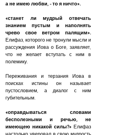
а не имею любви, - то я ничто».
«станет ли мудрый отвечать 
знанием пустым и наполнять 
чрево свое ветром палящим». 
Елифаз, которого не тронули мысли и 
рассуждения Иова о Боге, заявляет, 
что не желает вступать с ним в 
полемику.
Переживания и терзания Иова в 
поисках истины он называет 
пустословием, а диалог с ним 
губительным.
«оправдываться словами 
бесполезными и речью, не 
имеющею никакой силы?» 
Елифаз 
настолько уверовал в свою мудрость 