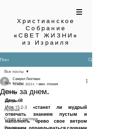
Христианское
Собрание
«СВЕТ ЖИЗНИ»
из Израиля
Пост
Все посты
Самуил Лихтман
Все посты
16 июн. 2023 г.
1 мин. чтения
День за днем.
Статьи
День 68
Лекции
Иов.15:2-3 
«станет ли мудрый 
Религия
отвечать знанием пустым и 
Слово от пастора
наполнять чрево свое ветром 
Рассказы
палящим, оправдываться словами 