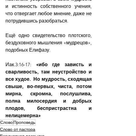
и истинность собственного учения, 
что отвергает любое мнение, даже не 
потрудившись разобраться.
Ещё одно свидетельство плотского, 
бездуховного мышления «мудрецов», 
подобных Елифазу.
Иак.3:16-17: 
«ибо где зависть и 
сварливость, там неустройство и 
все худое.  Но мудрость, сходящая 
свыше, во-первых, чиста, потом 
мирна, скромна, послушлива, 
полна милосердия и добрых 
плодов, беспристрастна и 
нелицемерна»
Слово
Проповедь
Слово от пастора