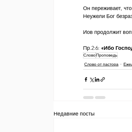
Он переживает, что
Неужели Бог безра
Иов продолжит вопр
Пр.2:6: 
«Ибо Господ
Слово
Проповедь
Слово от пастора
Еже
Недавние посты