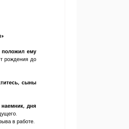
я»
 положил ему 
т рождения до 
титесь, сыны 
 наемник, дня 
дущего. 
рыва в работе.