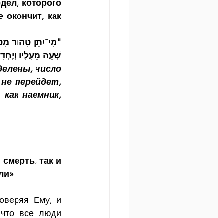
дел, которого 
 окончит, как 
שְׁעֵה מֵעָלָיו וְיֶחְד"
елены, число 
не перейдет, 
как наемник, 
смерть, так и 
ли»
оверяя Ему, и 
что все люди 