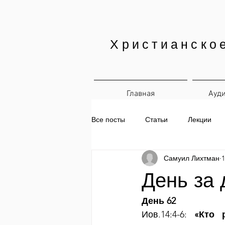
Христианско
Главная
Ауд
Все посты
Статьи
Лекции
Самуил Лихтман
1
Печатные материалы
Ежедн
День за 
День 62
Иов.14:4-6: 
«Кто 