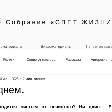
е Собрание «СВЕТ ЖИЗНИ
иоматериалы
Видеоматериалы
Печатные мат
Религия
Слово от пастора
Рассказы
Авторские п
0 июн. 2023 г.
2 мин. чтения
евная рассылка
днем.
родится чистым от нечистого? Ни один.  Е