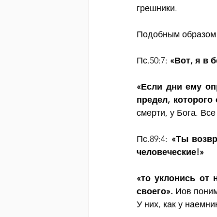
грешники.
Подобным образом 
Пс.50:7: 
«Вот, я в 
«Если дни ему оп
предел, которого 
смерти, у Бога. Все
Пс.89:4: 
«Ты возвр
человеческие!»
«то уклонись от н
своего».
 Иов пони
У них, как у наемн