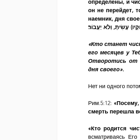
определены, и чис
он не перейдет, т
наемник, дня свое
"מִי־יִתֵּן טָהוֹר מִטָּמֵא, לֹא אֶחָד׃ אִם חֲרוּצִים יָמָיו, מִסְפַּר־חֳדָשָׁיו אִתָּךְ; חֻקּוֹ (חֻקָּיו) עָשִׂיתָ, וְלֹא יַעֲבוֹר׃ 
«Кто станет чист
его месяцев у Те
Отворотись от н
дня своего».
Нет ни одного пото
Рим.5:12: 
«Посему,
смерть перешла во
«Кто родится чис
всматриваясь Его