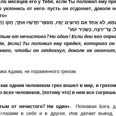
ло месяцев его у Тебя, если Ты положил ему пре
о уклонись от него: пусть он отдохнет, доколе не
го»
ָּל; עַד־יִרְצֶה, כְּשָׂכִיר יוֹמוֹ
ым от нечистого? Ни один! Если дни его опред
бя, (если) Ты положил ему предел, которого он 
его, чтобы он отдохнул, доколе не окончит, 
мка Адама, не пораженного грехом.
 как одним человеком грех вошел в мир, и грехом 
 всех человеков, [потому что] в нем все согреши
тым от нечистого? Ни один».
  Познавая Бога, д
 глазами в себя и в других, Иов делает вывод, 