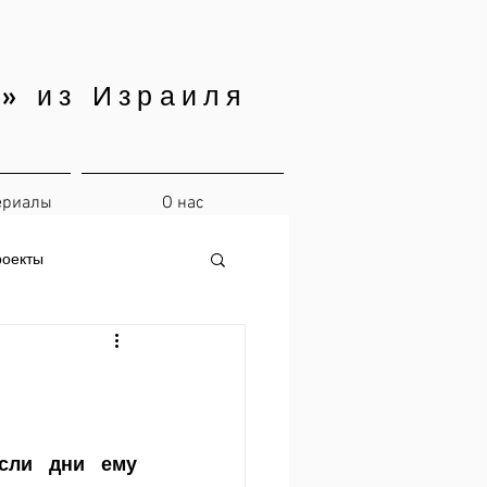
» из Израиля
ериалы
О нас
роекты
сли дни ему 