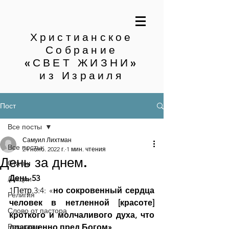
Христианское
Собрание
«СВЕТ ЖИЗНИ»
из Израиля
Пост
Все посты
Самуил Лихтман
Все посты
24 нояб. 2022 г.
1 мин. чтения
День за днем.
Статьи
День 53
Лекции
1Петр.3:4: «
но сокровенный сердца 
Религия
человек в нетленной [красоте] 
Слово от пастора
кроткого и молчаливого духа, что 
Рассказы
драгоценно пред Богом»