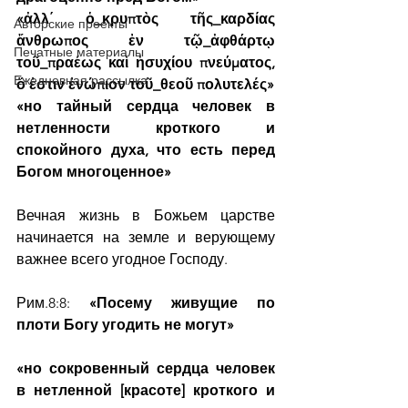
«ἀλλ΄ ὁ_κρυπτὸς τῆς_καρδίας 
Авторские проекты
ἄνθρωπος ἐν τῷ_ἀφθάρτῳ 
Печатные материалы
τοῦ_πραέως καὶ ἡσυχίου πνεύματος, 
Ежедневная рассылка
ὅ ἐστιν ἐνώπιον τοῦ_θεοῦ πολυτελές»
«но тайный сердца человек в 
нетленности кроткого и 
спокойного духа, что есть перед 
Богом многоценное»
Вечная жизнь в Божьем царстве 
начинается на земле и верующему 
важнее всего угодное Господу.
Рим.8:8: 
«Посему живущие по 
плоти Богу угодить не могут»
«но сокровенный сердца человек 
в нетленной [красоте] кроткого и 