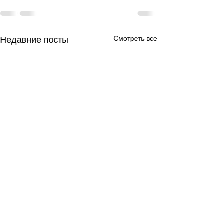
Смотреть все
Недавние посты
День за днем.
День за днем.