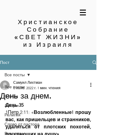
Христианское
Собрание
«СВЕТ ЖИЗНИ»
из Израиля
Пост
Все посты
Самуил Лихтман
Все посты
6 нояб. 2022 г.
1 мин. чтения
День за днем.
Статьи
День 35
Лекции
1Петр.2:11: «
Возлюбленные! прошу 
Религия
вас, как пришельцев и странников, 
Слово от пастора
удаляться от плотских похотей, 
Рассказы
восстающих на душу»