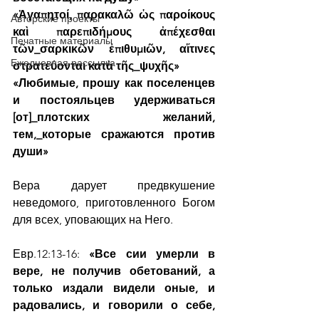
«Ἀγαπητοί, παρακαλῶ ὡς παροίκους 
Авторские проекты
καὶ παρεπιδήμους ἀπέχεσθαι 
Печатные материалы
τῶν_σαρκικῶν ἐπιθυμιῶν, αἵτινες 
Ежедневная рассылка
στρατεύονται κατὰ τῆς_ψυχῆς»
«Любимые, прошу как поселенцев 
и постояльцев удерживаться 
[от]_плотских желаний, 
тем,_которые сражаются против 
души»
Вера дарует предвкушение 
неведомого, приготовленного Богом 
для всех, уповающих на Него.
Евр.12:13-16: 
«Все сии умерли в 
вере, не получив обетований, а 
только издали видели оные, и 
радовались, и говорили о себе, 