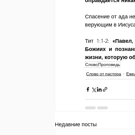
оправдается никак
Спасение от ада не
верующим в Иисуса
Тит 1:1-2: 
«Павел,
Божиих и познани
жизни, которую о
Слово
Проповедь
Слово от пастора
Еже
Недавние посты