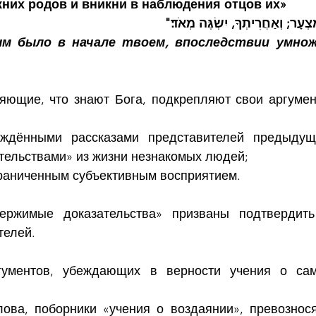
жних родов и вникни в наблюдения отцов их»
"צְעָר; וְאַחֲרִיתְךָ, יִשְׂגֶּה מְאֹד׃
м было в начале твоем, впоследствии умнож
яющие, что знают Бога, подкрепляют свои аргумен
ждёнными рассказами представителей предыдущи
тельствами» из жизни незнакомых людей; 
раниченным субъективным восприятием.
ержимые доказательства» призваны подтвердить
телей.
ументов, убеждающих в верности учения о само
ова, поборники «учения о воздаянии», превознося