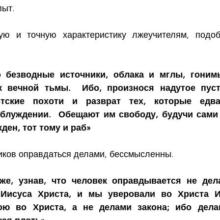
пыт.
ую и точную характеристику лжеучителям, подоб
о безводные источники, облака и мглы, гоним
к вечной тьмы.  Ибо, произнося надутое пуст
тские похоти и разврат тех, которые едва
блуждении.  Обещают им свободу, будучи сами 
жден, тот тому и раб»
иков оправдаться делами, бессмысленны.
же, узнав, что человек оправдывается не дела
Иисуса Христа, и мы уверовали во Христа Ии
ою во Христа, а не делами закона; ибо делам