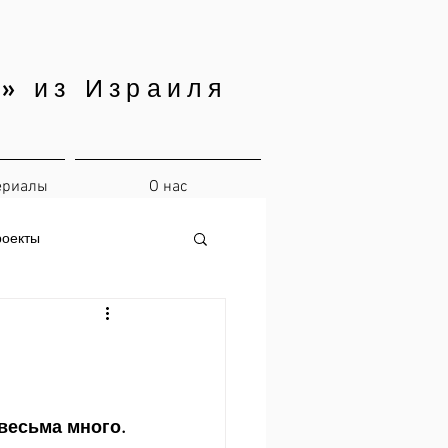
» из Израиля
ериалы
О нас
роекты
весьма много. 