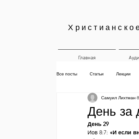
Христианско
Главная
Ауд
Все посты
Статьи
Лекции
Самуил Лихтман
8
Печатные материалы
Ежедн
День за 
День 29
Иов 8:7: 
«И если в