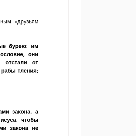
ным «друзьям 
ые бурею: им 
ословие, они 
 отстали от 
рабы тления; 
ми закона, а 
суса, чтобы 
и закона не 