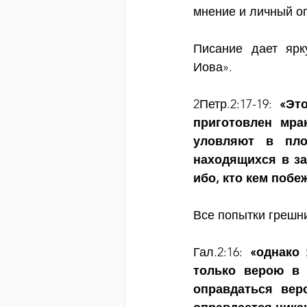
мнение и личный о
Писание дает ярк
Иова».
2Петр.2:17-19: 
«Эт
приготовлен мра
уловляют в пло
находящихся в за
ибо, кто кем побе
Все попытки грешн
Гал.2:16: 
«однако 
только верою в 
оправдаться вер