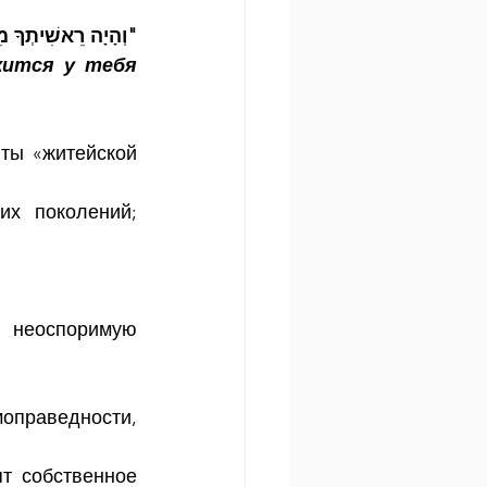
וְהָיָה רֵאשִׁיתְךָ מִ"
ится у тебя 
ты «житейской 
х поколений; 
 неоспоримую 
праведности, 
т собственное 