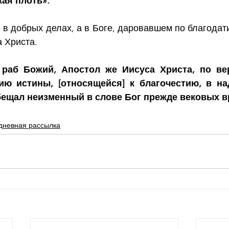
ая плоть».
 в добрых делах, а в Боге, даровавшем по благодати
 Христа.
 раб Божий, Апостол же Иисуса Христа, по ве
ю истины, [относящейся] к благочестию, в на
бещал неизменный в слове Бог прежде вековых 
дневная рассылка