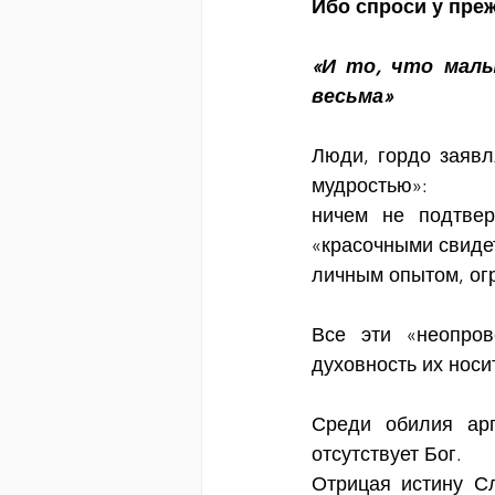
Ибо спроси у пре
«И то, что малы
весьма»
Люди, гордо заявл
мудростью»:
ничем не подтвер
«красочными свиде
личным опытом, ог
Все эти «неопров
духовность их носи
Среди обилия арг
отсутствует Бог.
Отрицая истину Сл