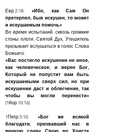
Евр.2:18: 
«Ибо, как Сам Он 
претерпел, быв искушен, то может 
и искушаемым помочь»
Во время испытаний, сквозь громкие 
стоны плоти, Святой Дух, Утешитель 
призывает вслушаться в голос Слова 
Божьего:
«Вас постигло искушение не иное, 
как человеческое; и верен Бог, 
Который не попустит вам быть 
искушаемыми сверх сил, но при 
искушении даст и облегчение, так 
чтобы вы могли перенести»
(1Кор.10:16)
1Петр.5:10: 
«Бог же всякой 
благодати, призвавший нас в 
вечную славу Свою во Христе 