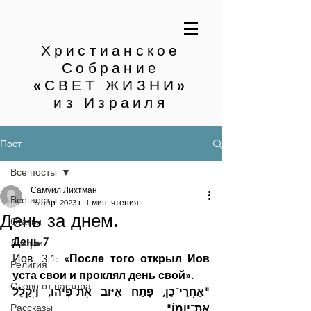
Христианское
Собрание
«СВЕТ ЖИЗНИ»
из Израиля
Пост
Все посты
Самуил Лихтман
Все посты
16 апр. 2023 г.
1 мин. чтения
День за днем.
Статьи
День 7
Лекции
Иов. 3:1: 
«После того открыл Иов 
Религия
уста свои и проклял день свой».
Слово от пастора
"אַחֲרֵי־כֵן, פָּתַח אִיּוֹב אֶת־פִּיהוּ, וַיְקַלֵּל 
Рассказы
אֶת־יוֹמוֹ"