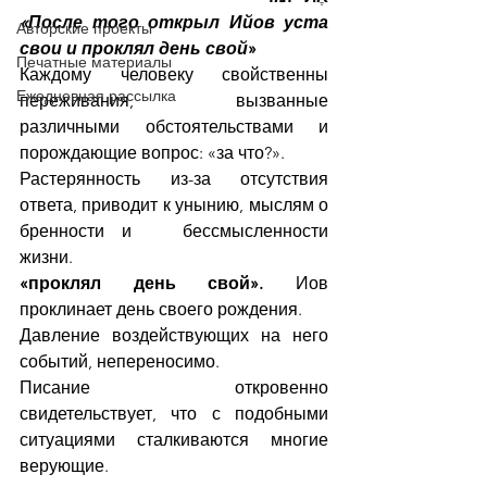
«После того открыл Ийов уста 
Авторские проекты
свои и проклял день свой
»
Печатные материалы
Каждому человеку свойственны 
Ежедневная рассылка
переживания, вызванные 
различными обстоятельствами и 
порождающие вопрос: «за что?».
Растерянность из-за отсутствия 
ответа, приводит к унынию, мыслям о 
бренности и   бессмысленности 
жизни.
«проклял день свой».
 Иов 
проклинает день своего рождения.
Давление воздействующих на него 
событий, непереносимо.
Писание откровенно 
свидетельствует, что с подобными 
ситуациями сталкиваются многие 
верующие.