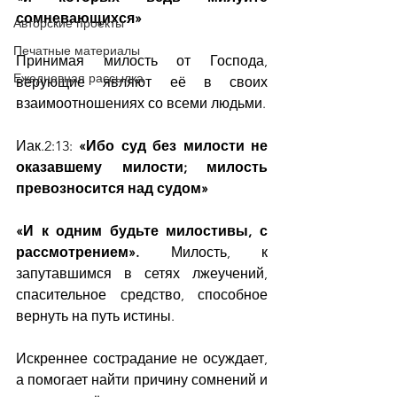
сомневающихся»
Авторские проекты
Печатные материалы
Принимая милость от Господа, 
Ежедневная рассылка
верующие являют её в своих 
взаимоотношениях со всеми людьми.
Иак.2:13: 
«Ибо суд без милости не 
оказавшему милости; милость 
превозносится над судом»
«И к одним будьте милостивы, с 
рассмотрением». 
Милость, к 
запутавшимся в сетях лжеучений, 
спасительное средство, способное 
вернуть на путь истины.
Искреннее сострадание не осуждает, 
а помогает найти причину сомнений и 