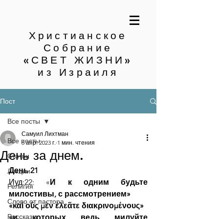
Христианское
Собрание
«СВЕТ ЖИЗНИ»
из Израиля
Пост
Все посты
Самуил Лихтман
Все посты
6 апр. 2023 г.
1 мин. чтения
День за днем.
Статьи
День 21
Лекции
Иуд:22: «
И к одним будьте 
Религия
милостивы, с рассмотрением»
Слово от пастора
«καὶ οὓς μὲν ἐλεᾶτε διακρινομένους»
Рассказы
«и которых ведь милуйте 