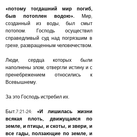
«потому тогдашний мир погиб, 
быв потоплен водою». 
Мир, 
созданный из воды, был смыт 
потопом. Господь осуществил 
справедливый суд над погрязшим в 
грехе, развращенным человечеством.
Люди, сердца которых были 
наполнены злом, отвергли истину и с 
пренебрежением относились к 
Всевышнему.
За это Господь истребил их.
Быт.7:21-24: 
«И лишилась жизни 
всякая плоть, движущаяся по 
земле, и птицы, и скоты, и звери, и 
все гады, ползающие по земле, и 