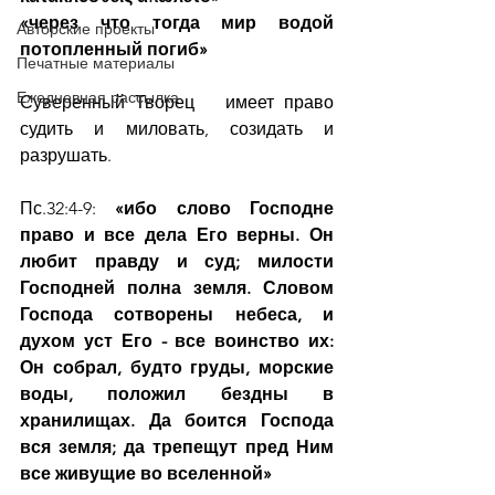
«через что тогда мир водой 
Авторские проекты
потопленный погиб»
Печатные материалы
Ежедневная рассылка
Суверенный Творец   имеет право 
судить и миловать, созидать и 
разрушать.
Пс.32:4-9: 
«ибо слово Господне 
право и все дела Его верны. Он 
любит правду и суд; милости 
Господней полна земля. Словом 
Господа сотворены небеса, и 
духом уст Его - все воинство их: 
Он собрал, будто груды, морские 
воды, положил бездны в 
хранилищах. Да боится Господа 
вся земля; да трепещут пред Ним 
все живущие во вселенной»