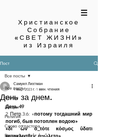
Христианское
Собрание
«СВЕТ ЖИЗНИ»
из Израиля
Пост
Все посты
Самуил Лихтман
Все посты
4 мар. 2023 г.
1 мин. чтения
День за днем.
Статьи
День 49
Лекции
2 Петр.3:6: «
потому тогдашний мир 
Религия
погиб, быв потоплен водою»
Слово от пастора
«δι΄ ὧν ὁ_τότε κόσμος ὕδατι 
Рассказы
κατακλυσθεὶς ἀπώλετο»