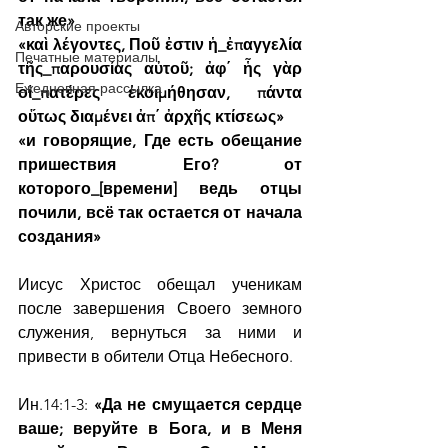
так же»
Авторские проекты
«καὶ λέγοντες, Ποῦ ἐστιν ἡ_ἐπαγγελία 
Печатные материалы
τῆς_παρουσίας αὐτοῦ; ἀφ΄ ἧς γὰρ 
Ежедневная рассылка
οἱ_πατέρες ἐκοιμήθησαν, πάντα 
οὕτως διαμένει ἀπ΄ ἀρχῆς κτίσεως»
«и говорящие, Где есть обещание 
пришествия Его? от 
которого_[времени] ведь отцы 
почили, всё так остается от начала 
создания»
Иисус Христос обещал ученикам 
после завершения Своего земного 
служения, вернуться за ними и 
привести в обители Отца Небесного.
Ин.14:1-3: 
«Да не смущается сердце 
ваше; веруйте в Бога, и в Меня 