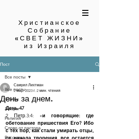
Христианское
Собрание
«СВЕТ ЖИЗНИ»
из Израиля
Пост
Все посты
Самуил Лихтман
Все посты
2 мар. 2023 г.
2 мин. чтения
День за днем.
Статьи
День 47
Лекции
2 Петр.3:4: «
и говорящие: где 
Религия
обетование пришествия Его? Ибо 
Слово от пастора
с тех пор, как стали умирать отцы, 
Рассказы
от начала творения, все остается 