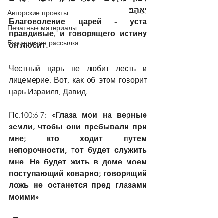
יֶאֱהָב׃
Авторские проекты
Благоволение царей - уста 
Печатные материалы
правдивые, и говорящего истину 
Ежедневная рассылка
он любит.
Честный царь не любит лесть и 
лицемерие. Вот, как об этом говорит 
царь Израиля, Давид.
Пс.100:6-7: 
«Глаза мои на верные 
земли, чтобы они пребывали при 
мне; кто ходит путем 
непорочности, тот будет служить 
мне. Не будет жить в доме моем 
поступающий коварно; говорящий 
ложь не останется пред глазами 
моими»