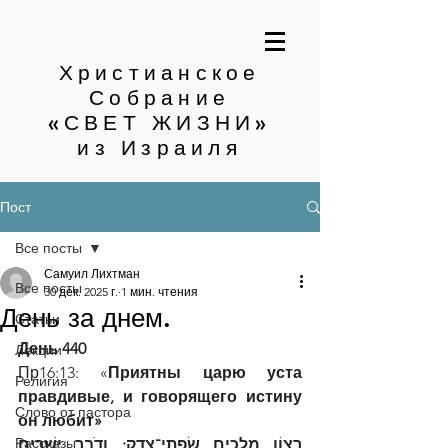
Христианское
Собрание
«СВЕТ ЖИЗНИ»
из Израиля
Пост
Все посты
Самуил Лихтман
Все посты
30 дек. 2025 г.
1 мин. чтения
День за днем.
Статьи
День 440
Лекции
Пр16:13: «
Приятны царю уста 
Религия
правдивые, и говорящего истину 
Слово от пастора
он любит»
Рассказы
רְצוֹן מְלָכִים שִׂפְתֵי־צֶדֶק; וְדֹבֵר יְשָׁרִים 