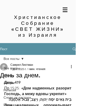
Христианское
Собрание
«СВЕТ ЖИЗНИ»
из Израиля
Пост
Все посты
Самуил Лихтман
Все посты
9 дек. 2025 г.
1 мин. чтения
День за днем.
Статьи
День 419
Лекции
Пр.15:25: 
«Дом надменных разорит 
Религия
Господь, а межу вдовы укрепит»
Слово от пастора
בֵּית גֵּאִים יִסַּח יְהוָה; וְיַצֵּב, גְּבוּל אַלְמָנָה
Рассказы
Дом надменных опрокидывает 