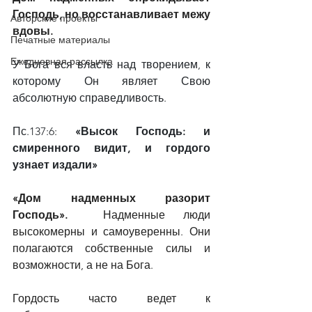
Господь, но восстанавливает межу 
Авторские проекты
вдовы.
Печатные материалы
Ежедневная рассылка
У Бога вся власть над творением, к 
которому Он являет Свою 
абсолютную справедливость.
Пс.137:6: 
«Высок Господь: и 
смиренного видит, и гордого 
узнает издали»
«Дом надменных разорит 
Господь».
  Надменные люди 
высокомерны и самоуверенны. Они 
полагаются собственные силы и 
возможности, а не на Бога.
Гордость часто ведет к 