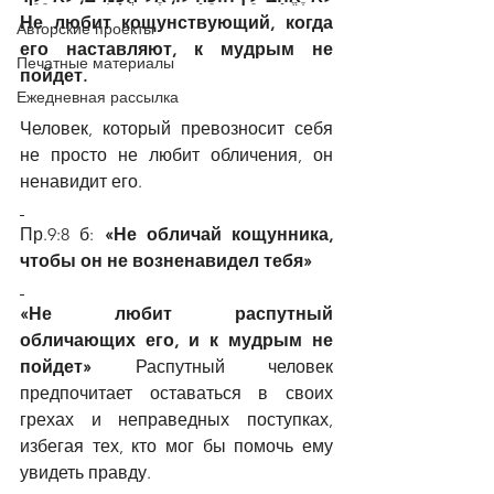
Не любит кощунствующий, когда 
Авторские проекты
его наставляют, к мудрым не 
Печатные материалы
пойдет.
Ежедневная рассылка
Человек, который превозносит себя 
не просто не любит обличения, он 
ненавидит его.
Пр.9:8 б: 
«Не обличай кощунника, 
чтобы он не возненавидел тебя»
«Не любит распутный 
обличающих его, и к мудрым не 
пойдет»
 Распутный человек 
предпочитает оставаться в своих 
грехах и неправедных поступках, 
избегая тех, кто мог бы помочь ему 
увидеть правду.