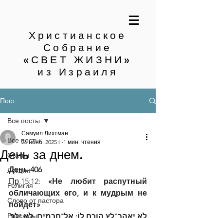
Христианское
Собрание
«СВЕТ ЖИЗНИ»
из Израиля
Пост
Все посты
Самуил Лихтман
Все посты
26 нояб. 2025 г.
1 мин. чтения
День за днем.
Статьи
День 406
Лекции
Пр.15:12:
 «Не любит распутный 
Религия
обличающих его, и к мудрым не 
Слово от пастора
пойдет»
Рассказы
לֹא יֶאֱהַב־לֵץ הוֹכֵחַ לוֹ; אֶל־חֲכָמִים, לֹא יֵלֵךְ׃