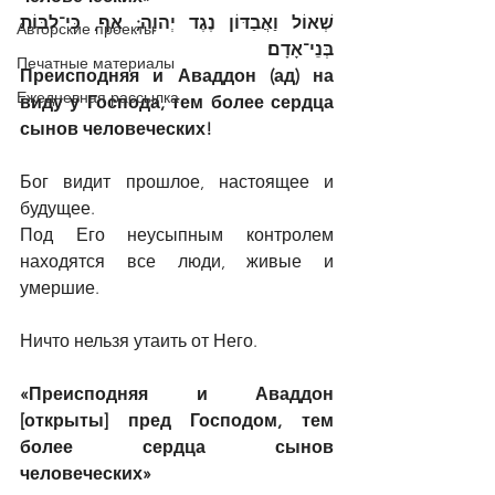
שְׁאוֹל וַאֲבַדּוֹן נֶגֶד יְהוָה; אַף, כִּי־לִבּוֹת 
Авторские проекты
בְּנֵי־אָדָם׃
Печатные материалы
Преисподняя и Аваддон (ад) на 
Ежедневная рассылка
виду у Господа, тем более сердца 
сынов человеческих!
Бог видит прошлое, настоящее и 
будущее.
Под Его неусыпным контролем 
находятся все люди, живые и 
умершие.
Ничто нельзя утаить от Него.
«Преисподняя и Аваддон 
[открыты] пред Господом, тем 
более сердца сынов 
человеческих»