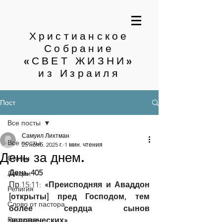
Христианское
Собрание
«СВЕТ ЖИЗНИ»
из Израиля
Пост
Все посты
Самуил Лихтман
Все посты
25 нояб. 2025 г.
1 мин. чтения
День за днем.
Статьи
День 405
Лекции
Пр.15:11:
 «Преисподняя и Аваддон 
Религия
[открыты] пред Господом, тем 
Слово от пастора
более сердца сынов 
Рассказы
человеческих»