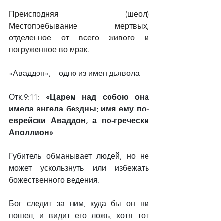
Преисподняя (шеол) 
Местопребывание мертвых, 
отделенное от всего живого и 
погруженное во мрак.
«Аваддон», – одно из имен дьявола
Отк.9:11: 
«Царем над собою она 
имела ангела бездны; имя ему по-
еврейски Аваддон, а по-гречески 
Аполлион»
Губитель обманывает людей, но не 
может ускользнуть или избежать 
божественного ведения.
Бог следит за ним, куда бы он ни 
пошел, и видит его ложь, хотя тот 