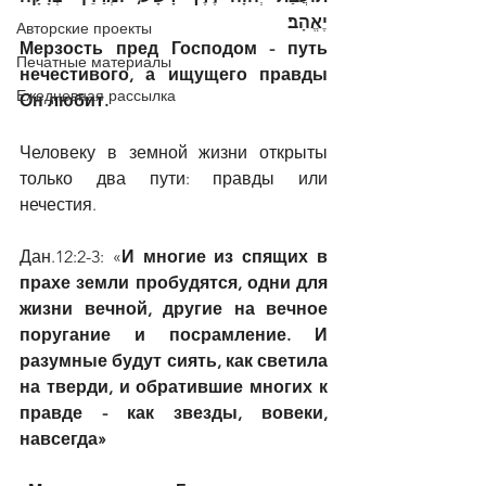
יֶאֱהָב׃
Авторские проекты
Мерзость пред Господом - путь 
Печатные материалы
нечестивого, а ищущего правды 
Ежедневная рассылка
Он любит.
Человеку в земной жизни открыты 
только два пути: правды или 
нечестия.
Дан.12:2-3: «
И многие из спящих в 
прахе земли пробудятся, одни для 
жизни вечной, другие на вечное 
поругание и посрамление. И 
разумные будут сиять, как светила 
на тверди, и обратившие многих к 
правде - как звезды, вовеки, 
навсегда»