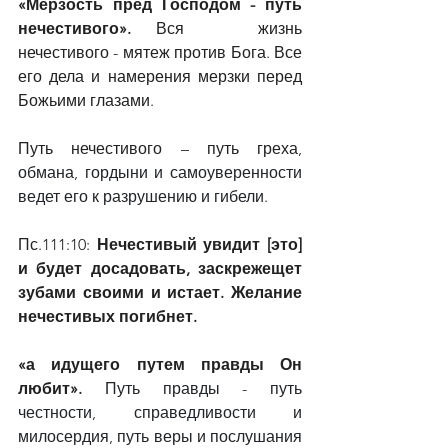
«Мерзость пред Господом - путь 
нечестивого». 
Вся   жизнь 
нечестивого - мятеж против Бога. Все 
его дела и намерения мерзки перед 
Божьими глазами.
Путь нечестивого – путь греха
, 
обмана, гордыни и самоуверенности 
ведет его к разрушению и гибели.
Пс.111:10:
 Нечестивый увидит [это] 
и будет досадовать, заскрежещет 
зубами своими и истает. Желание 
нечестивых погибнет.
«а идущего путем правды Он 
любит». 
Путь правды - путь 
честности, справедливости и 
милосердия, путь веры и послушания 