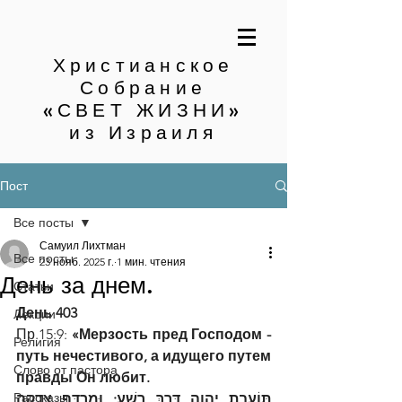
Христианское
Собрание
«СВЕТ ЖИЗНИ»
из Израиля
Пост
Все посты
Самуил Лихтман
Все посты
23 нояб. 2025 г.
1 мин. чтения
День за днем.
Статьи
День 403
Лекции
Пр.15:9: 
«Мерзость пред Господом - 
Религия
путь нечестивого, а идущего путем 
Слово от пастора
правды Он любит.
Рассказы
תּוֹעֲבַת יְהוָה דֶּרֶךְ רָשָׁע; וּמְרַדֵּף צְדָקָה 