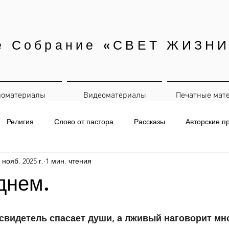
е Собрание «СВЕТ ЖИЗНИ
иоматериалы
Видеоматериалы
Печатные мат
Религия
Слово от пастора
Рассказы
Авторские п
 нояб. 2025 г.
1 мин. чтения
евная рассылка
днем.
свидетель спасает души, а лживый наговорит мн