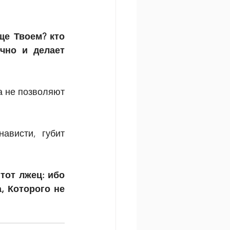
е Твоем? кто 
чно и делает 
 не позволяют 
.
висти, губит 
тот лжец: ибо 
 Которого не 