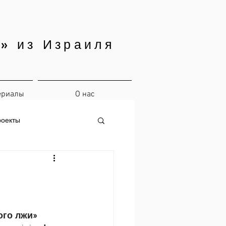
» из Израиля
ериалы
О нас
роекты
ого лжи»