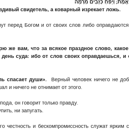
אֱמֶת; וְיָפִחַ כְּזָבִים מִרְמָה
вдивый свидетель, а коварный изрекает ложь.
ут перед Богом и от своих слов либо оправдаются,
рю же вам, что за всякое праздное слово, какое
 день суда: ибо от слов своих оправдаешься, и 
ь спасает души».
  Верный человек ничего не доба
ал и ничего не отнимает от этого.
ода, он говорит только правду.
пить, ни запугать.
о честность и бескомпромиссность служат ярким с