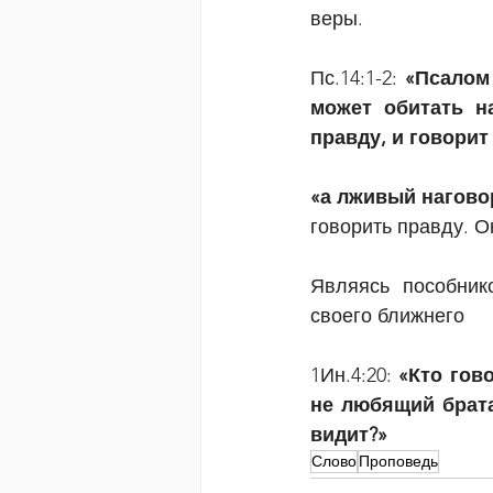
веры. 
Пс.14:1-2: 
«Псалом
может обитать на
правду, и говорит
«а лживый нагово
говорить правду. О
Являясь пособнико
своего ближнего
1Ин.4:20:
 «Кто гов
не любящий брата 
видит?»
Слово
Проповедь