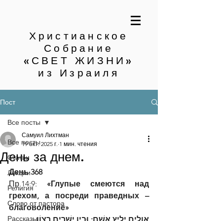
Христианское
Собрание
«СВЕТ ЖИЗНИ»
из Израиля
Пост
Все посты
Самуил Лихтман
Все посты
19 окт. 2025 г.
1 мин. чтения
День за днем.
Статьи
День 368
Лекции
Пр.14:9:
 «Глупые смеются над 
Религия
грехом, а посреди праведных – 
Слово от пастора
благоволение»
Рассказы
אֱוִלִים יָלִיץ אָשָׁם; וּבֵין יְשָׁרִים רָצוֹן