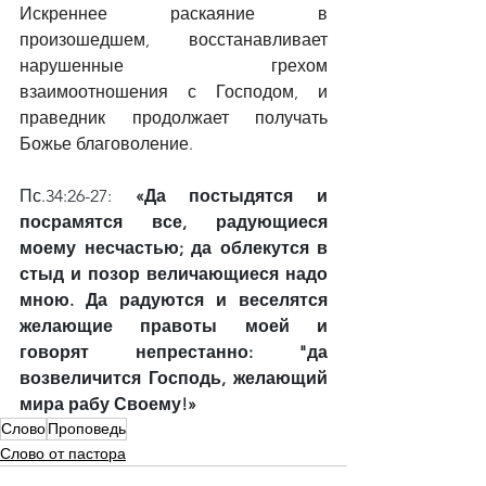
Искреннее раскаяние в 
произошедшем, восстанавливает 
нарушенные грехом 
взаимоотношения с Господом, и 
праведник продолжает получать 
Божье благоволение. 
Пс.34:26-27: 
«Да постыдятся и 
посрамятся все, радующиеся 
моему несчастью; да облекутся в 
стыд и позор величающиеся надо 
мною. Да радуются и веселятся 
желающие правоты моей и 
говорят непрестанно: "да 
возвеличится Господь, желающий 
мира рабу Своему!»
Слово
Проповедь
Слово от пастора