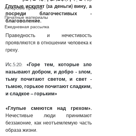
Глупые искупят (за деньги) вину, а 
Авторские проекты
посреди благочестивых - 
Печатные материалы
благоволение.
Ежедневная рассылка
Праведность и нечестивость 
проявляются в отношении человека к 
греху.
Ис.5:20: 
«Горе тем, которые зло 
называют добром, и добро - злом, 
тьму почитают светом, и свет - 
тьмою, горькое почитают сладким, 
и сладкое – горьким»
«Глупые смеются над грехом». 
Нечестивые люди принимают 
беззаконие, как неотъемлемую часть 
образа жизни.