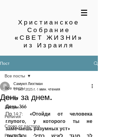
Христианское
Собрание
«СВЕТ ЖИЗНИ»
из Израиля
Пост
Все посты
Самуил Лихтман
Все посты
17 окт. 2025 г.
1 мин. чтения
День за днем.
Статьи
День 366
Лекции
Пр.14:7:
 «Отойди от человека 
Религия
глупого, у которого ты не 
Слово от пастора
замечаешь разумных уст»
Рассказы
לֵךְ מִנֶּגֶד לְאִישׁ כְּסִיל; וּבַל־יָדַעְתָּ, 