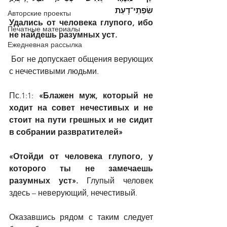
שִׂפְתֵי־דָעַת
Авторские проекты
Удались от человека глупого, ибо 
Печатные материалы
не найдешь разумных уст.
Ежедневная рассылка
 Бог не допускает общения верующих 
с нечестивыми людьми.
Пс.1:1: 
«Блажен муж, который не 
ходит на совет нечестивых и не 
стоит на пути грешных и не сидит 
в собрании развратителей»
«Отойди от человека глупого, у 
которого ты не замечаешь 
разумных уст». 
Глупый человек 
здесь – неверующий, нечестивый.
Оказавшись рядом с таким следует 