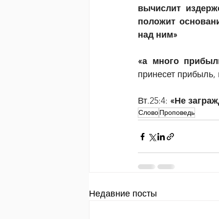
вычислит издерже
положит основани
над ним»  
«а много прибыл
принесет прибыль, 
Вт.25:4: 
«Не заграж
Слово
Проповедь
Недавние посты