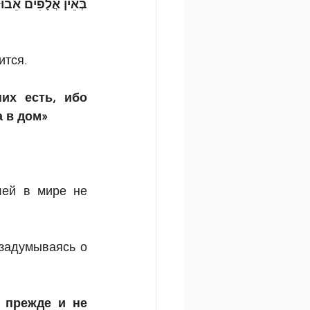
בְּאֵין אֲלָפִים אֵבוּס
ится.
их есть, ибо 
а в дом»
ей в мире не 
задумываясь о 
 прежде и не 