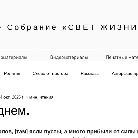
е Собрание «СВЕТ ЖИЗНИ
иоматериалы
Видеоматериалы
Печатные мат
Религия
Слово от пастора
Рассказы
Авторские п
4 окт. 2025 г.
1 мин. чтения
евная рассылка
днем.
волов, [там] ясли пусты; а много прибыли от силы