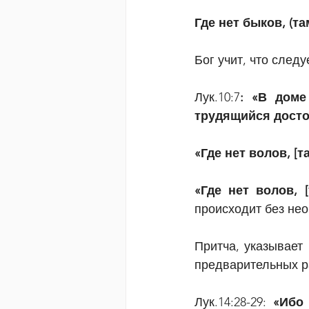
Где нет быков, (т
Бог учит, что следу
Лук.10:7
: «В доме
трудящийся достои
«Где нет волов, [
«Где нет волов, 
происходит без не
Притча, указывает 
предварительных р
Лук.14:28-29: 
«Ибо 