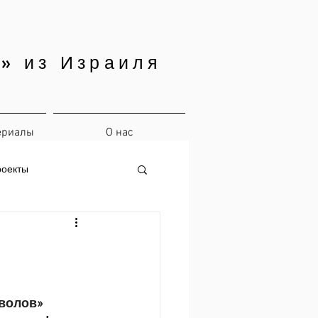
» из Израиля
ериалы
О нас
роекты
 волов»