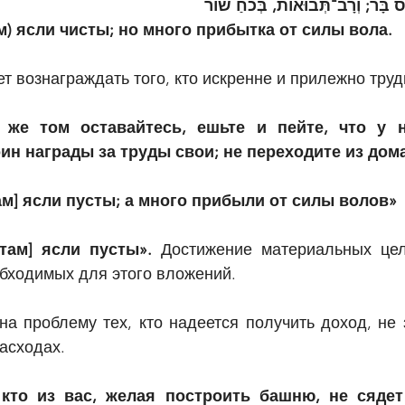
 בָּר; וְרָב־תְּבוּאוֹת, בְּכֹחַ שׁוֹר
ам) ясли чисты; но много прибытка от силы вола.
ет вознаграждать того, кто искренне и прилежно труд
 же том оставайтесь, ешьте и пейте, что у н
н награды за труды свои; не переходите из дом
там] ясли пусты; а много прибыли от силы волов»
[там] ясли пусты». 
Достижение материальных цел
обходимых для этого вложений.
на проблему тех, кто надеется получить доход, не 
асходах.
кто из вас, желая построить башню, не сядет