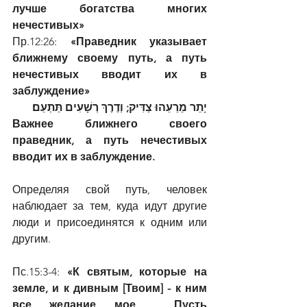
лучше богатства многих 
нечестивых»
Пр.12:26: 
«Праведник указывает 
ближнему своему путь, а путь 
нечестивых вводит их в 
заблуждение»
יָתֵר מֵרֵעֵהוּ צַדִּיק; וְדֶרֶךְ רְשָׁעִים תַּתְעֵם׃
Важнее ближнего своего 
праведник, а путь нечестивых 
вводит их в заблуждение.
Определяя свой путь, человек 
наблюдает за тем, куда идут другие 
люди и присоединятся к одним или 
другим.
Пс.15:3-4: 
«К святым, которые на 
земле, и к дивным [Твоим] - к ним 
все желание мое.  Пусть 