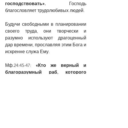
господствовать».
 Господь 
благословляет трудолюбивых людей.
Будучи свободными в планировании 
своего труда, они творчески и 
разумно используют драгоценный 
дар времени, прославляя этим Бога и 
искренне служа Ему.
Мф.24:45-47: 
«Кто же верный и 
благоразумный раб, которого 
господин его поставил над 
слугами своими, чтобы давать им 
пищу во время? Блажен тот раб, 
которого господин его, придя, 
найдет поступающим так; истинно 
говорю вам, что над всем имением 
своим поставит его»