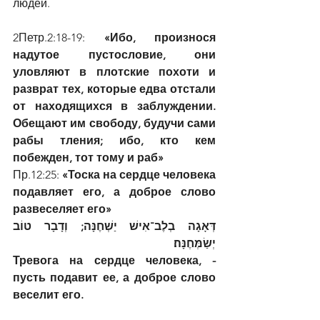
людей.  
2Петр.2:18-19: 
«Ибо, произнося 
надутое пустословие, они 
уловляют в плотские похоти и 
разврат тех, которые едва отстали 
от находящихся в заблуждении. 
Обещают им свободу, будучи сами 
рабы тления; ибо, кто кем 
побежден, тот тому и раб»
Пр.12:25: 
«Тоска на сердце человека 
подавляет его, а доброе слово 
развеселяет его»
דְּאָגָה בְלֶב־אִישׁ יַשְׁחֶנָּה; וְדָבָר טוֹב 
יְשַׂמְּחֶנָּה׃
Тревога на сердце человека, - 
пусть подавит ее, а доброе слово 
веселит его.