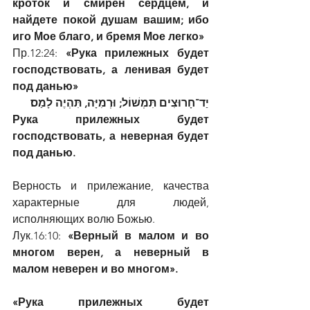
кроток и смирен сердцем, и 
найдете покой душам вашим; ибо 
иго Мое благо, и бремя Мое легко»
Пр.12:24: 
«Рука прилежных будет 
господствовать, а ленивая будет 
под данью»
יַד־חָרוּצִים תִּמְשׁוֹל; וּרְמִיָּה, תִּהְיֶה לָמַס׃
Рука прилежных будет 
господствовать, а неверная будет 
под данью.
Верность и прилежание, качества 
характерные для людей, 
исполняющих волю Божью.
Лук.16:10: 
«Верный в малом и во 
многом верен, а неверный в 
малом неверен и во многом».
«Рука прилежных будет 