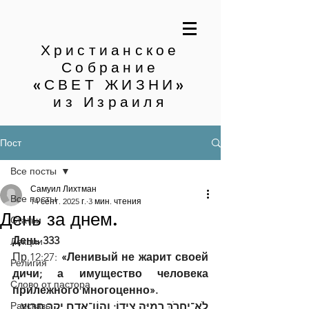
Христианское
Собрание
«СВЕТ ЖИЗНИ»
из Израиля
Пост
Все посты
Самуил Лихтман
Все посты
14 сент. 2025 г.
3 мин. чтения
День за днем.
Статьи
День 333
Лекции
Пр.12:27: 
«Ленивый не жарит своей 
Религия
дичи; а имущество человека 
Слово от пастора
прилежного многоценно».
Рассказы
לֹא־יַחֲרֹךְ רְמִיָּה צֵידוֹ; וְהוֹן־אָדָם יָקָר חָרוּץ׃