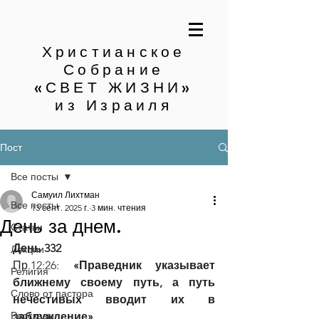
Христианское
Собрание
«СВЕТ ЖИЗНИ»
из Израиля
Пост
Все посты
Самуил Лихтман
Все посты
13 сент. 2025 г.
3 мин. чтения
День за днем.
Статьи
День 332
Лекции
Пр.12:26: 
«Праведник указывает 
Религия
ближнему своему путь, а путь 
Слово от пастора
нечестивых вводит их в 
Рассказы
заблуждение»