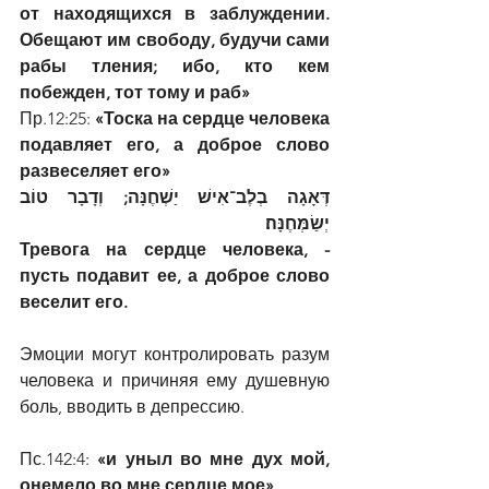
от находящихся в заблуждении. 
Обещают им свободу, будучи сами 
рабы тления; ибо, кто кем 
побежден, тот тому и раб»
Пр.12:25: 
«Тоска на сердце человека 
подавляет его, а доброе слово 
развеселяет его»
דְּאָגָה בְלֶב־אִישׁ יַשְׁחֶנָּה; וְדָבָר טוֹב 
יְשַׂמְּחֶנָּה׃
Тревога на сердце человека, - 
пусть подавит ее, а доброе слово 
веселит его.
Эмоции могут контролировать разум 
человека и причиняя ему душевную 
боль, вводить в депрессию.
Пс.142:4: 
«и уныл во мне дух мой, 
онемело во мне сердце мое»