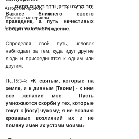
יָתֵר מֵרֵעֵהוּ צַדִּיק; וְדֶרֶךְ רְשָׁעִים תַּתְעֵם׃
Авторские проекты
Важнее ближнего своего 
Печатные материалы
праведник, а путь нечестивых 
Ежедневная рассылка
вводит их в заблуждение.
Определяя свой путь, человек 
наблюдает за тем, куда идут другие 
люди и присоединятся к одним или 
другим.
Пс.15:3-4: 
«К святым, которые на 
земле, и к дивным [Твоим] - к ним 
все желание мое.  Пусть 
умножаются скорби у тех, которые 
текут к [богу] чужому; я не возлию 
кровавых возлияний их и не 
помяну имен их устами моими»