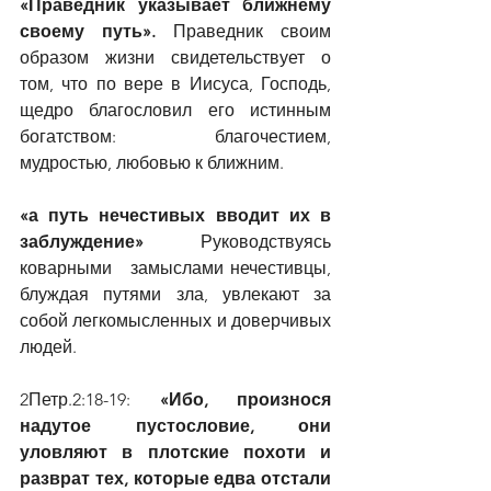
«Праведник указывает ближнему 
своему путь».
 Праведник своим 
образом жизни свидетельствует о 
том, что по вере в Иисуса, Господь, 
щедро благословил его истинным 
богатством: благочестием, 
мудростью, любовью к ближним.
«а путь нечестивых вводит их в 
заблуждение»
 Руководствуясь 
коварными   замыслами нечестивцы, 
блуждая путями зла, увлекают за 
собой легкомысленных и доверчивых 
людей.  
2Петр.2:18-19: 
«Ибо, произнося 
надутое пустословие, они 
уловляют в плотские похоти и 
разврат тех, которые едва отстали 