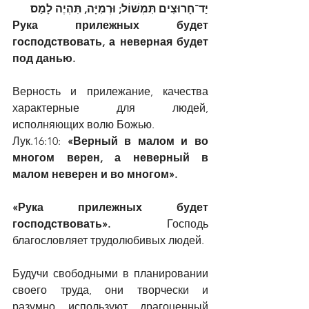
יַד־חָרוּצִים תִּמְשׁוֹל; וּרְמִיָּה, תִּהְיֶה לָמַס׃
Рука прилежных будет 
господствовать, а неверная будет 
под данью.
Верность и прилежание, качества 
характерные для людей, 
исполняющих волю Божью.
Лук.16:10: 
«Верный в малом и во 
многом верен, а неверный в 
малом неверен и во многом».
«Рука прилежных будет 
господствовать».
 Господь 
благословляет трудолюбивых людей.
Будучи свободными в планировании 
своего труда, они творчески и 
разумно используют драгоценный 