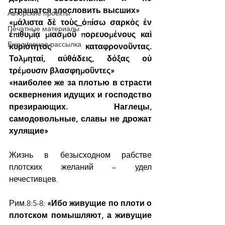
страшатся злословить высших»
Авторские проекты
«μάλιστα δὲ τοὺς_ὀπίσω σαρκὸς ἐν 
Печатные материалы
ἐπιθυμίᾳ μιασμοῦ πορευομένους καὶ 
Ежедневная рассылка
κυριότητος καταφρονοῦντας. 
Τολμηταί, αὐθάδεις, δόξας οὐ 
τρέμουσιν βλασφημοῦντες»
«наиболее же за плотью в страсти 
осквернения идущих и господство 
презирающих. Наглецы, 
самодовольные, славы не дрожат 
хулящие»
Жизнь в безысходном рабстве 
плотских желаний – удел 
нечестивцев.
Рим.8:5-8: 
«Ибо живущие по плоти о 
плотском помышляют, а живущие 