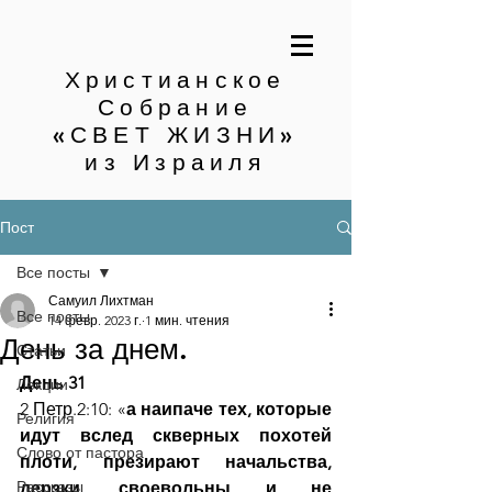
Христианское
Собрание
«СВЕТ ЖИЗНИ»
из Израиля
Пост
Все посты
Самуил Лихтман
Все посты
14 февр. 2023 г.
1 мин. чтения
День за днем.
Статьи
День 31
Лекции
2 Петр.2:10: «
а наипаче тех, которые 
Религия
идут вслед скверных похотей 
Слово от пастора
плоти, презирают начальства, 
Рассказы
дерзки, своевольны и не 