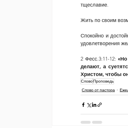
тщеславие.
Жить по своим воз
Спокойно и достойн
удовлетворения же
2 Фесс.3:11-12: 
«Но
делают, а суетят
Христом, чтобы он
Слово
Проповедь
Слово от пастора
Еже