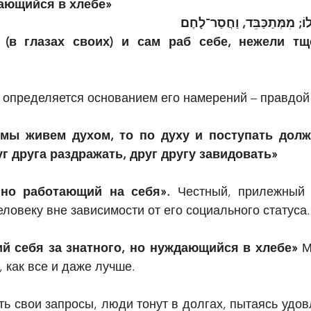
дающийся в хлебе»
ֹ; מִמְּתַכַּבֵּד, וַחֲסַר־לָחֶם׃
(в глазах своих) и сам раб себе, нежели тще
 определяется основанием его намерений – правдой
 мы живем духом, то по духу и поступать долж
г друга раздражать, друг другу завидовать»
 но работающий на себя». 
Честный, прилежный 
еловеку вне зависимости от его социального статуса.
 себя за знатного, но нуждающийся в хлебе» 
М
 как все и даже лучше.
ть свои запросы, люди тонут в долгах, пытаясь удов