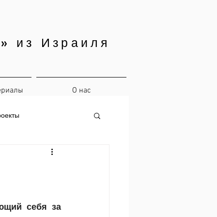
» из Израиля
ериалы
О нас
роекты
щий себя за 