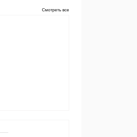
Смотреть все
 за днем.
650 Пр.24:3-4: «Мудростью