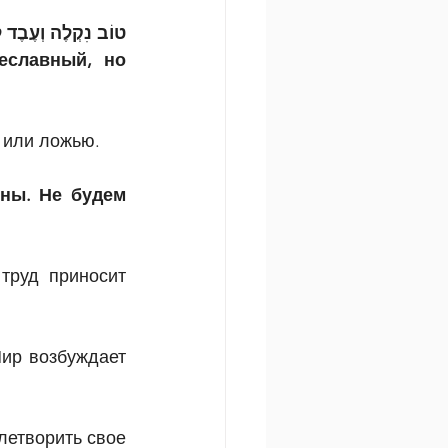
טוֹב נִקְלֶה וְעֶבֶד לו
славный, но 
 или ложью.
ны. Не будем 
труд приносит 
ир возбуждает 
летворить свое 