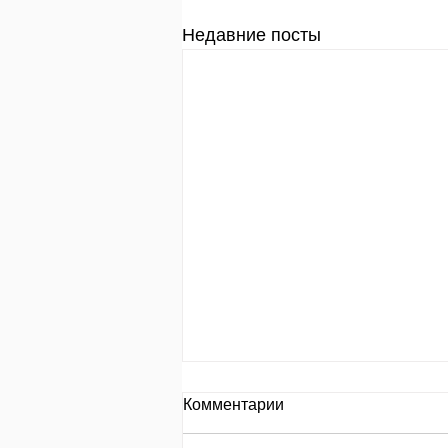
Недавние посты
День за днем.
Комментарии
День 653 Пр.24:8: «Кто